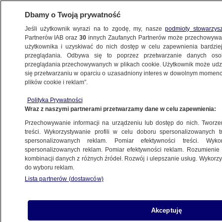
Dbamy o Twoją prywatność
Jeśli użytkownik wyrazi na to zgodę, my, nasze
podmioty stowarzys
Partnerów IAB oraz
30
innych Zaufanych Partnerów może przechowywa
METEO
użytkownika i uzyskiwać do nich dostęp w celu zapewnienia bardzi
przeglądania. Odbywa się to poprzez przetwarzanie danych os
przeglądania przechowywanych w plikach cookie. Użytkownik może udzie
NAJNOWSZE
się przetwarzaniu w oparciu o uzasadniony interes w dowolnym momencie
plików cookie i reklam”.
Po deszczu czas na tęczę. Zdjęcia
Polityka Prywatności
Reporterów 24
Wraz z naszymi partnerami przetwarzamy dane w celu zapewnienia:
Przechowywanie informacji na urządzeniu lub dostęp do nich. Tworzeni
28.07.2015, 21:04
treści. Wykorzystywanie profili w celu doboru spersonalizowanych tr
spersonalizowanych reklam. Pomiar efektywności treści. Wyko
spersonalizowanych reklam. Pomiar efektywności reklam. Rozumienie o
Udostępnij
kombinacji danych z różnych źródeł. Rozwój i ulepszanie usług. Wykor
do wyboru reklam.
Lista partnerów (dostawców)
Akceptuję