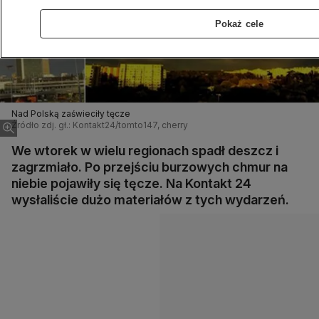
Pokaż cele
Nad Polską zaświeciły tęcze
Źródło zdj. gł.: Kontakt24/tomto147, cherry
We wtorek w wielu regionach spadł deszcz i
zagrzmiało. Po przejściu burzowych chmur na
niebie pojawiły się tęcze. Na Kontakt 24
wysłaliście dużo materiałów z tych wydarzeń.