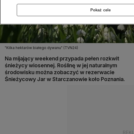
Pokaż cele
"Kilka hektarów białego dywanu" (TVN24)
Na mijający weekend przypada pełen rozkwit
śnieżycy wiosennej. Roślinę w jej naturalnym
środowisku można zobaczyć w rezerwacie
Śnieżycowy Jar w Starczanowie koło Poznania.