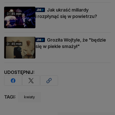
Jak ukraść miliardy
45 min
i rozpłynąć się w powietrzu?
Groziła Wojtyle, że "będzie
45 min
się w piekle smażył"
UDOSTĘPNIJ:
TAGI:
kwiaty