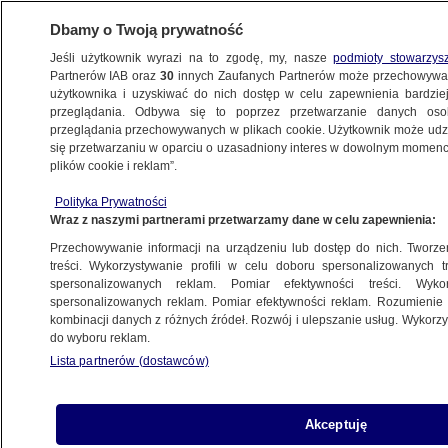
Dbamy o Twoją prywatność
Jeśli użytkownik wyrazi na to zgodę, my, nasze
podmioty stowarzys
Partnerów IAB oraz
30
innych Zaufanych Partnerów może przechowywa
METEO
użytkownika i uzyskiwać do nich dostęp w celu zapewnienia bardzi
przeglądania. Odbywa się to poprzez przetwarzanie danych os
przeglądania przechowywanych w plikach cookie. Użytkownik może udzie
NAJNOWSZE
się przetwarzaniu w oparciu o uzasadniony interes w dowolnym momencie
plików cookie i reklam”.
"Kilka hektarów białego dywanu". Śnieżyce
Polityka Prywatności
w Wielkopolsce
Wraz z naszymi partnerami przetwarzamy dane w celu zapewnienia:
Przechowywanie informacji na urządzeniu lub dostęp do nich. Tworzeni
14.04.2013, 14:44
treści. Wykorzystywanie profili w celu doboru spersonalizowanych tr
spersonalizowanych reklam. Pomiar efektywności treści. Wyko
spersonalizowanych reklam. Pomiar efektywności reklam. Rozumienie o
Udostępnij
kombinacji danych z różnych źródeł. Rozwój i ulepszanie usług. Wykor
do wyboru reklam.
Lista partnerów (dostawców)
Akceptuję