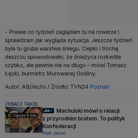
- Prawie co tydzień zaglądam tu na rowerze i
sprawdzam jak wygląda sytuacja. Jeszcze tydzień
była tu gruba warstwa śniegu. Ciepło i trochę
deszczu spowodowało, że śnieżyca rozkwitła
szybko, ale pewnie nie na długo – mówi Tomasz
Łęcki, burmistrz Murowanej Gośliny.
Autor: AB//ec/rs / Źródło: TVN24
Poznań
ZOBACZ TAKŻE:
Machulski mówi o relacji
1 godz 6 min
z przyrodnim bratem. To polityk
Konfederacji
Piotr Jacoń