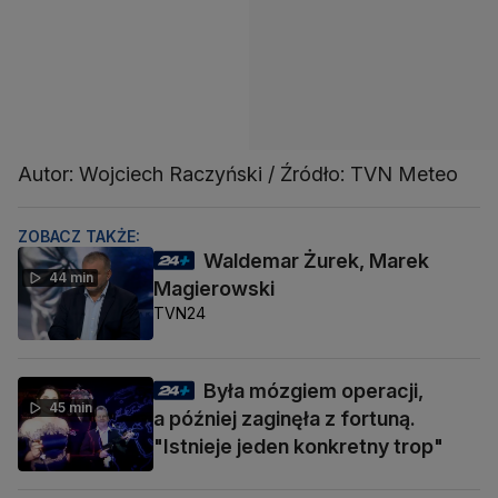
Autor: Wojciech Raczyński / Źródło: TVN Meteo
ZOBACZ TAKŻE:
Waldemar Żurek, Marek
44 min
Magierowski
TVN24
Była mózgiem operacji,
45 min
a później zaginęła z fortuną.
"Istnieje jeden konkretny trop"