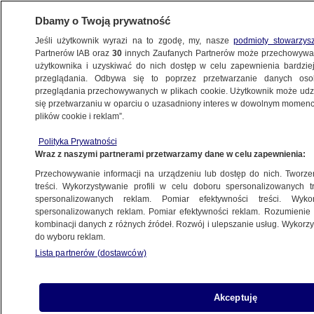
Dbamy o Twoją prywatność
Jeśli użytkownik wyrazi na to zgodę, my, nasze
podmioty stowarzys
Partnerów IAB oraz
30
innych Zaufanych Partnerów może przechowywa
METEO
użytkownika i uzyskiwać do nich dostęp w celu zapewnienia bardzi
przeglądania. Odbywa się to poprzez przetwarzanie danych os
przeglądania przechowywanych w plikach cookie. Użytkownik może udzie
NAJNOWSZE
się przetwarzaniu w oparciu o uzasadniony interes w dowolnym momencie
plików cookie i reklam”.
Jesień latem nadeszła znad Białorusi
Polityka Prywatności
Wraz z naszymi partnerami przetwarzamy dane w celu zapewnienia:
6.07.2011, 07:33
Przechowywanie informacji na urządzeniu lub dostęp do nich. Tworzeni
treści. Wykorzystywanie profili w celu doboru spersonalizowanych tr
Udostępnij
spersonalizowanych reklam. Pomiar efektywności treści. Wyko
spersonalizowanych reklam. Pomiar efektywności reklam. Rozumienie o
kombinacji danych z różnych źródeł. Rozwój i ulepszanie usług. Wykor
do wyboru reklam.
Lista partnerów (dostawców)
Akceptuję