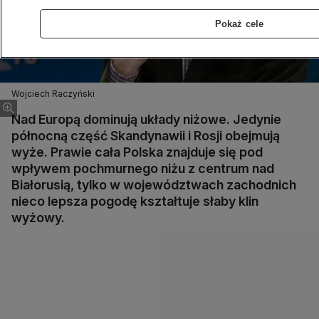
Pokaż cele
Wojciech Raczyński
Nad Europą dominują układy niżowe. Jedynie
północną część Skandynawii i Rosji obejmują
wyże. Prawie cała Polska znajduje się pod
wpływem pochmurnego niżu z centrum nad
Białorusią, tylko w województwach zachodnich
nieco lepsza pogodę kształtuje słaby klin
wyżowy.