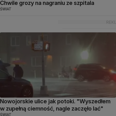
Chwile grozy na nagraniu ze szpitala
ŚWIAT
Nowojorskie ulice jak potoki. "Wyszedłem
w zupełną ciemność, nagle zaczęło lać"
ŚWIAT