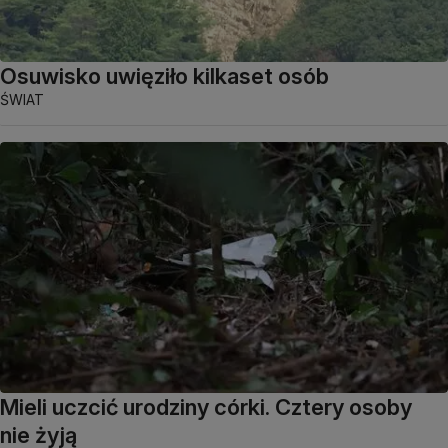
Osuwisko uwięziło kilkaset osób
ŚWIAT
Mieli uczcić urodziny córki. Cztery osoby
nie żyją