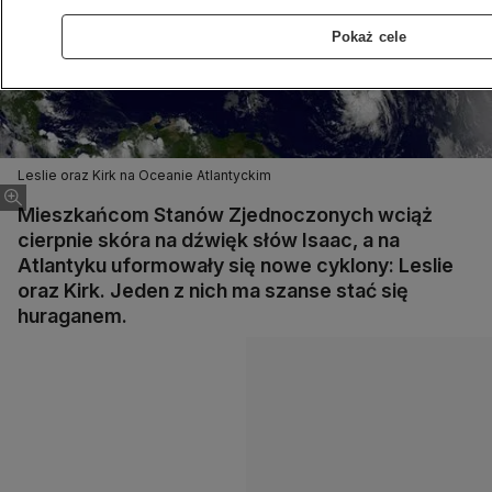
Pokaż cele
Leslie oraz Kirk na Oceanie Atlantyckim
Mieszkańcom Stanów Zjednoczonych wciąż
cierpnie skóra na dźwięk słów Isaac, a na
Atlantyku uformowały się nowe cyklony: Leslie
oraz Kirk. Jeden z nich ma szanse stać się
huraganem.