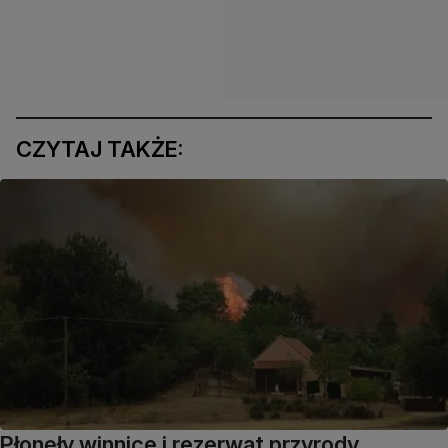
CZYTAJ TAKŻE:
Płonęły winnice i rezerwat przyrody.