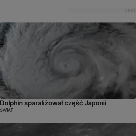
Dolphin sparaliżował część Japonii
ŚWIAT