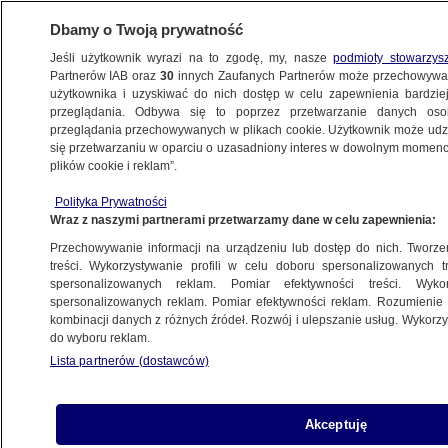
Dbamy o Twoją prywatność
Jeśli użytkownik wyrazi na to zgodę, my, nasze
podmioty stowarzys
Partnerów IAB oraz
30
innych Zaufanych Partnerów może przechowywa
METEO
użytkownika i uzyskiwać do nich dostęp w celu zapewnienia bardzi
przeglądania. Odbywa się to poprzez przetwarzanie danych os
przeglądania przechowywanych w plikach cookie. Użytkownik może udzie
NAJNOWSZE
się przetwarzaniu w oparciu o uzasadniony interes w dowolnym momencie
plików cookie i reklam”.
Isaac dogorywa. Na Atlantyku wirują Leslie
Polityka Prywatności
oraz Kirk
Wraz z naszymi partnerami przetwarzamy dane w celu zapewnienia:
Przechowywanie informacji na urządzeniu lub dostęp do nich. Tworzeni
1.09.2012, 07:17
treści. Wykorzystywanie profili w celu doboru spersonalizowanych tr
spersonalizowanych reklam. Pomiar efektywności treści. Wyko
spersonalizowanych reklam. Pomiar efektywności reklam. Rozumienie o
Udostępnij
kombinacji danych z różnych źródeł. Rozwój i ulepszanie usług. Wykor
do wyboru reklam.
Lista partnerów (dostawców)
Akceptuję