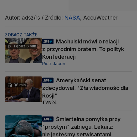
Autor: adsz/rs / Źródło:
NASA
, AccuWeather
ZOBACZ TAKŻE:
Machulski mówi o relacji
1 godz 6 min
z przyrodnim bratem. To polityk
Konfederacji
Piotr Jacoń
Amerykański senat
38 min
zdecydował. "Zła wiadomość dla
Rosji"
TVN24
Śmiertelna pomyłka przy
"prostym" zabiegu. Lekarz:
nie jesteśmy serwisantami