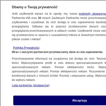
Dbamy o Twoją prywatność
Jeśli użytkownik wyrazi na to zgodę, my, nasze
podmioty stowarzys
Partnerów IAB oraz
30
innych Zaufanych Partnerów może przechowywa
METEO
użytkownika i uzyskiwać do nich dostęp w celu zapewnienia bardzi
przeglądania. Odbywa się to poprzez przetwarzanie danych os
przeglądania przechowywanych w plikach cookie. Użytkownik może udzie
NAJNOWSZE
się przetwarzaniu w oparciu o uzasadniony interes w dowolnym momencie
plików cookie i reklam”.
Isaac osłabł do depresji tropikalnej. Opady
Polityka Prywatności
nadal grożą powodziami
Wraz z naszymi partnerami przetwarzamy dane w celu zapewnienia:
Przechowywanie informacji na urządzeniu lub dostęp do nich. Tworzeni
31.08.2012, 08:33
treści. Wykorzystywanie profili w celu doboru spersonalizowanych tr
spersonalizowanych reklam. Pomiar efektywności treści. Wyko
spersonalizowanych reklam. Pomiar efektywności reklam. Rozumienie o
Udostępnij
kombinacji danych z różnych źródeł. Rozwój i ulepszanie usług. Wykor
do wyboru reklam.
Lista partnerów (dostawców)
Akceptuję