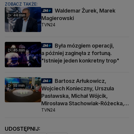
ZOBACZ TAKŻE:
Waldemar Żurek, Marek
44 min
Magierowski
TVN24
Była mózgiem operacji,
45 min
a później zaginęła z fortuną.
"Istnieje jeden konkretny trop"
Bartosz Arłukowicz,
55 min
Wojciech Konieczny, Urszula
Pasławska, Michał Wójcik,
Mirosława Stachowiak-Różecka,
TVN24
Barbara Socha
UDOSTĘPNIJ: