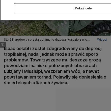
Pokaż cele
Starż Narodowa sprząta połamane drzewa i gałęzie z ulic
Więcej
Nowego Orleanu
Isaac osłabł i został zdegradowany do depresji
tropikalnej, nadal jednak może sprawić sporo
problemów. Towarzyszące mu deszcze grożą
powodziami na nisko położonych obszarach
Luizjany i Missisipi, wezbraniem wód, a nawet
powstawaniem tornad. Pojawiły się doniesienia o
śmiertelnych ofiarach żywiołu.