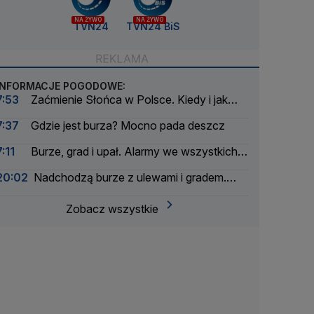
NA ŻYWO
NA ŻYWO
TVN24
TVN24 BiS
INFORMACJE POGODOWE:
7:53
Zaćmienie Słońca w Polsce. Kiedy i jak
bezpiecznie je obserwować
7:37
Gdzie jest burza? Mocno pada deszcz
7:11
Burze, grad i upał. Alarmy we wszystkich
województwach
20:02
Nadchodzą burze z ulewami i gradem.
Radar i mapa opadów
Zobacz wszystkie