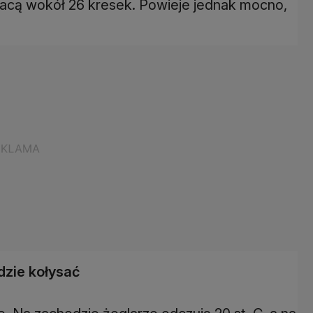
ujacą wokół 26 kresek. Powieje jednak mocno,
dzie kołysać