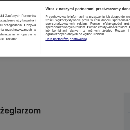
Wraz z naszymi partnerami przetwarzamy dane
161
Zaufanych Partnerów
Przechowywanie informacji na urządzeniu lub dostęp do nich.
treści. Wykorzystywanie profili w celu doboru spersonalizo
ządzeniu użytkownika i
spersonalizowanych reklam. Pomiar efektywności treś
bu przeglądania. Odbywa
spersonalizowanych reklam. Pomiar efektywności reklam. 
ania przechowywanych w
lub kombinacji danych z różnych źródeł. Rozwój i 
ograniczonych danych do wyboru reklam.
zetwarzaniu w oparciu o
ie i reklam”.
Lista partnerów (dostawców)
 żeglarzom