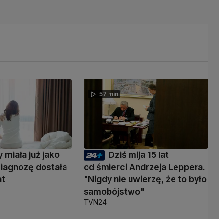
57 min
 miała już jako
Dziś mija 15 lat
Diagnozę dostała
od śmierci Andrzeja Leppera.
at
"Nigdy nie uwierzę, że to było
samobójstwo"
TVN24