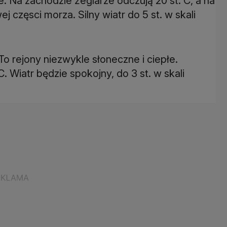
 Na zachodzie żeglarze odczują 20 st. C, a na
częsci morza. Silny wiatr do 5 st. w skali
To rejony niezwykle słoneczne i ciepłe.
. Wiatr będzie spokojny, do 3 st. w skali