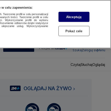
 w celu zapewnienia:
 Tworzenie profili w celu personalizacji
Akceptuję
wanych treści. Tworzenie profili w celu
ci. Wykorzystanie profili do wyboru
Rozumienie odbiorców dzięki statystyce
ulepszanie usług. Wykorzystywanie
Pokaż cele
SUBSKRYBUJ
Przejdź do
Szukaj
Zaloguj się
Menu
Czytaj
Słuchaj
Oglądaj
OGLĄDAJ NA ŻYWO