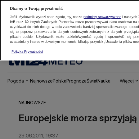
Dbamy o Twoją prywatność
Jeśli użytkownik wyrazi na to zgodę, my, nasze
podmioty stowarzyszone
i naszych
IAB oraz
30
innych Zaufanych Partnerów może przechowywać dane osobowe na ur
uzyskiwać do nich dostęp w celu zapewnienia bardziej spersonalizowanego sposo
się to poprzez przetwarzanie danych osobowych zebranych z danych przegląd
plikach cookie. Użytkownik może udzielić/wycofać zgodę i sprzeciwić się pr
uzasadniony interes w dowolnym momencie, klikając przycisk „Ustawienia plików cook
Polityka Prywatności
METEO
Pogoda
Najnowsze
Polska
Prognoza
Świat
Nauka
Więcej
NAJNOWSZE
Europejskie morza sprzyjają
29.06.2011, 19:37