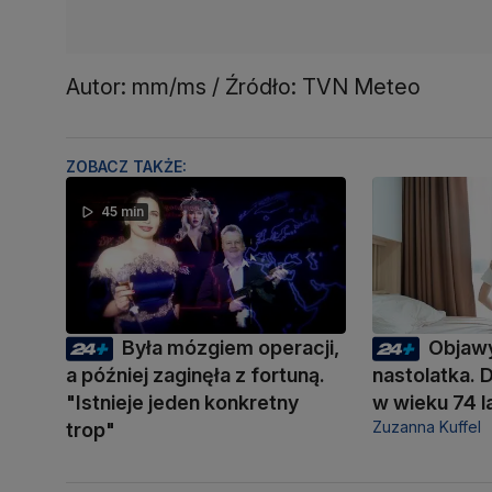
Autor: mm/ms / Źródło: TVN Meteo
ZOBACZ TAKŻE:
45 min
Była mózgiem operacji,
Objawy
a później zaginęła z fortuną.
nastolatka. 
"Istnieje jeden konkretny
w wieku 74 l
Zuzanna Kuffel
trop"