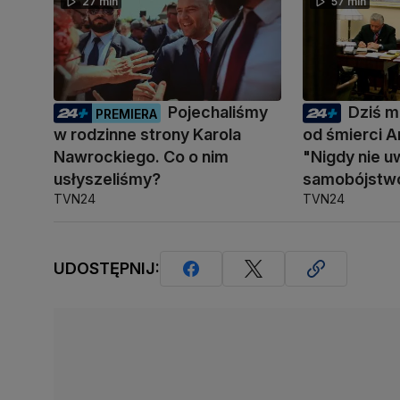
27 min
57 min
Pojechaliśmy
Dziś mi
PREMIERA
w rodzinne strony Karola
od śmierci A
Nawrockiego. Co o nim
"Nigdy nie u
usłyszeliśmy?
samobójstw
TVN24
TVN24
UDOSTĘPNIJ: