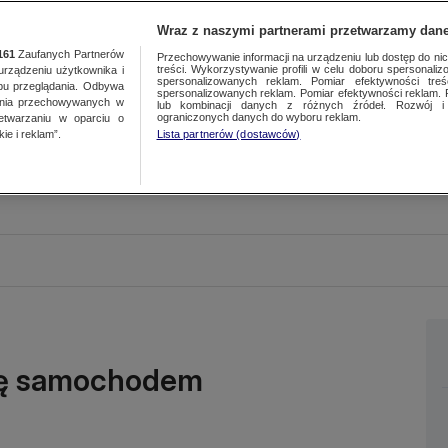
Wraz z naszymi partnerami przetwarzamy dane
161
Zaufanych Partnerów
Przechowywanie informacji na urządzeniu lub dostęp do nich.
treści. Wykorzystywanie profili w celu doboru spersonalizo
ządzeniu użytkownika i
spersonalizowanych reklam. Pomiar efektywności treś
bu przeglądania. Odbywa
spersonalizowanych reklam. Pomiar efektywności reklam. 
ania przechowywanych w
lub kombinacji danych z różnych źródeł. Rozwój i 
ograniczonych danych do wyboru reklam.
zetwarzaniu w oparciu o
ie i reklam”.
Lista partnerów (dostawców)
zdę samochodem