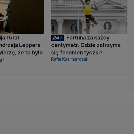
ja 15 lat
Fortuna za każdy
ndrzeja Leppera.
centymetr. Gdzie zatrzyma
wierzę, że to było
się fenomen tyczki?
Rafał Kazimierczak
o"