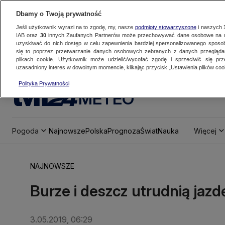
Dbamy o Twoją prywatność
Jeśli użytkownik wyrazi na to zgodę, my, nasze
podmioty stowarzyszone
i naszych
IAB oraz
30
innych Zaufanych Partnerów może przechowywać dane osobowe na ur
uzyskiwać do nich dostęp w celu zapewnienia bardziej spersonalizowanego sposo
się to poprzez przetwarzanie danych osobowych zebranych z danych przegląd
plikach cookie. Użytkownik może udzielić/wycofać zgodę i sprzeciwić się pr
uzasadniony interes w dowolnym momencie, klikając przycisk „Ustawienia plików cook
Polityka Prywatności
METEO
Pogoda
Najnowsze
Polska
Prognoza
Świat
Nauka
Więcej
NAJNOWSZE
Burze i deszcz utrudnią ja
3.05.2019, 06:29