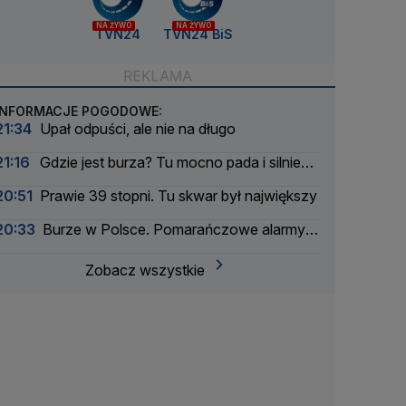
NA ŻYWO
NA ŻYWO
TVN24
TVN24 BiS
INFORMACJE POGODOWE:
21:34
Upał odpuści, ale nie na długo
21:16
Gdzie jest burza? Tu mocno pada i silnie
wieje
20:51
Prawie 39 stopni. Tu skwar był największy
20:33
Burze w Polsce. Pomarańczowe alarmy w
większości województw
Zobacz wszystkie