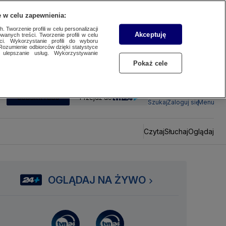
 w celu zapewnienia:
 Tworzenie profili w celu personalizacji
Akceptuję
wanych treści. Tworzenie profili w celu
ci. Wykorzystanie profili do wyboru
Rozumienie odbiorców dzięki statystyce
ulepszanie usług. Wykorzystywanie
Pokaż cele
SUBSKRYBUJ
Przejdź do
Szukaj
Zaloguj się
Menu
Czytaj
Słuchaj
Oglądaj
OGLĄDAJ NA ŻYWO