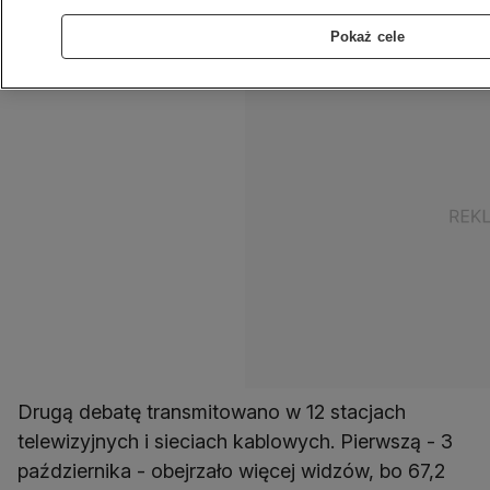
telemetrycznych ośrodka Nielsen.
Pokaż cele
Drugą debatę transmitowano w 12 stacjach
telewizyjnych i sieciach kablowych. Pierwszą - 3
października - obejrzało więcej widzów, bo 67,2