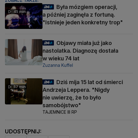
ZOBACZ TAKŻE:
Była mózgiem operacji,
45 min
a później zaginęła z fortuną.
"Istnieje jeden konkretny trop"
Objawy miała już jako
nastolatka. Diagnozę dostała
w wieku 74 lat
Zuzanna Kuffel
Dziś mija 15 lat od śmierci
57 min
Andrzeja Leppera. "Nigdy
nie uwierzę, że to było
samobójstwo"
TAJEMNICE III RP
UDOSTĘPNIJ: