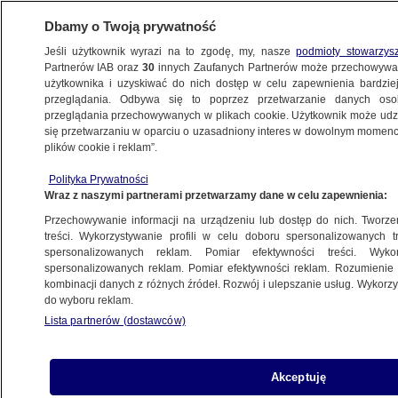
Dbamy o Twoją prywatność
Jeśli użytkownik wyrazi na to zgodę, my, nasze
podmioty stowarzys
Partnerów IAB oraz
30
innych Zaufanych Partnerów może przechowywa
użytkownika i uzyskiwać do nich dostęp w celu zapewnienia bardzi
przeglądania. Odbywa się to poprzez przetwarzanie danych os
przeglądania przechowywanych w plikach cookie. Użytkownik może udzie
ŚWIAT
się przetwarzaniu w oparciu o uzasadniony interes w dowolnym momencie
plików cookie i reklam”.
Do Reagana i Cartera im daleko. Drugie
Polityka Prywatności
starcie oglądało ponad 65 mln ludzi
Wraz z naszymi partnerami przetwarzamy dane w celu zapewnienia:
Przechowywanie informacji na urządzeniu lub dostęp do nich. Tworzeni
18.10.2012, 06:13
Aktualizacja:
18.10.2012, 06:21
treści. Wykorzystywanie profili w celu doboru spersonalizowanych tr
spersonalizowanych reklam. Pomiar efektywności treści. Wyko
spersonalizowanych reklam. Pomiar efektywności reklam. Rozumienie o
Udostępnij
kombinacji danych z różnych źródeł. Rozwój i ulepszanie usług. Wykor
do wyboru reklam.
65,6 mln Amerykanów oglądało drugą debatę
Lista partnerów (dostawców)
telewizyjną między ubiegającym się o reelekcję
prezydentem Barackiem Obamą a kandydatem
Republikanów Mittem Romneyem - wynika z
Akceptuję
opublikowanych w środę danych