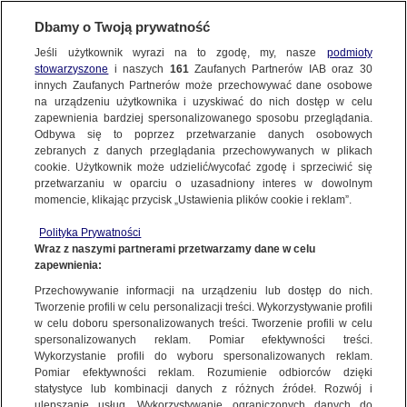
Dbamy o Twoją prywatność
Jeśli użytkownik wyrazi na to zgodę, my, nasze
podmioty
stowarzyszone
i naszych
161
Zaufanych Partnerów IAB oraz
30
NAJNOWSZE
innych Zaufanych Partnerów może przechowywać dane osobowe
na urządzeniu użytkownika i uzyskiwać do nich dostęp w celu
zapewnienia bardziej spersonalizowanego sposobu przeglądania.
Dzień dobry!
FAKTY
Odbywa się to poprzez przetwarzanie danych osobowych
Jedno konto do wszystkich usług
zebranych z danych przeglądania przechowywanych w plikach
cookie. Użytkownik może udzielić/wycofać zgodę i sprzeciwić się
przetwarzaniu w oparciu o uzasadniony interes w dowolnym
TVN24 GO
momencie, klikając przycisk „Ustawienia plików cookie i reklam”.
ZALOGUJ SIĘ
Polityka Prywatności
POLSKA
Wraz z naszymi partnerami przetwarzamy dane w celu
zapewnienia:
Zarejestruj się
Przechowywanie informacji na urządzeniu lub dostęp do nich.
ŚWIAT
Tworzenie profili w celu personalizacji treści. Wykorzystywanie profili
w celu doboru spersonalizowanych treści. Tworzenie profili w celu
spersonalizowanych reklam. Pomiar efektywności treści.
miasta:
Wykorzystanie profili do wyboru spersonalizowanych reklam.
WARSZAWA
Pomiar efektywności reklam. Rozumienie odbiorców dzięki
Trzecie dziecko książęcej pary
statystyce lub kombinacji danych z różnych źródeł. Rozwój i
ulepszanie usług. Wykorzystywanie ograniczonych danych do