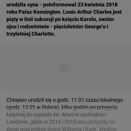
urodziła syna - poinformował 23 kwietnia 2018
KUJAWSKO-POMORSKIE
TOTERAZ
roku Pałac Kensington. Louis Arthur Charles jest
piąty w linii sukcesji po księciu Karolu, swoim
LUBLIN
OPINIE
ojcu i rodzeństwie - pięcioletnim George'u i
trzyletniej Charlotte.
LUBUSKIE
ATAK ROSJI NA UKRAINĘ
OLSZTYN
SZKŁO KONTAKTOWE
OPOLE
CIEKAWOSTKI
RZESZÓW
PROGRAMY
Chłopiec urodził się o godz. 11.01 czasu lokalnego
(godz. 12.01 w Polsce), kilka godzin po przyjęciu
SZCZECIN
księżnej do szpitala św. Marii w zachodnim
RAPORTY
Londynie, gdzie w 2013 i 2015 roku przyszły na
świat poprzednie dzieci Williama i Kate. Według