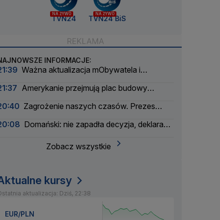
NA ŻYWO
NA ŻYWO
TVN24
TVN24 BiS
NAJNOWSZE INFORMACJE:
21:39
Ważna aktualizacja mObywatela i
problemy. Zgłoszenia użytkowników
21:37
Amerykanie przejmują plac budowy
pierwszej polskiej elektrowni atomowej
20:40
Zagrożenie naszych czasów. Prezes
wielkiego banku apeluje
20:08
Domański: nie zapadła decyzja, deklaracja
nie padła
Zobacz wszystkie
Aktualne kursy
statnia aktualizacja: Dziś, 22:38
EUR/PLN