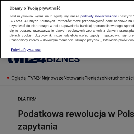
Dbamy o Twoją prywatność
Jeśli użytkownik wyrazi na to zgodę, my, nasze
podmioty stowarzyszone
i naszych
IAB oraz
30
innych Zaufanych Partnerów może przechowywać dane osobowe na ur
uzyskiwać do nich dostęp w celu zapewnienia bardziej spersonalizowanego sposo
się to poprzez przetwarzanie danych osobowych zebranych z danych przegląd
plikach cookie. Użytkownik może udzielić/wycofać zgodę i sprzeciwić się pr
uzasadniony interes w dowolnym momencie, klikając przycisk „Ustawienia plików cook
Polityka Prywatności
BIZNES
Oglądaj TVN24
Najnowsze
Notowania
Pieniądze
Nieruchomości
DLA FIRM
Podatkowa rewolucja w Pols
zapytania