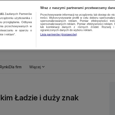
Wraz z naszymi partnerami przetwarzamy dane
161
Zaufanych Partnerów
Przechowywanie informacji na urządzeniu lub dostęp do nich.
treści. Wykorzystywanie profili w celu doboru spersonalizo
ządzeniu użytkownika i
spersonalizowanych reklam. Pomiar efektywności treś
bu przeglądania. Odbywa
spersonalizowanych reklam. Pomiar efektywności reklam. 
ania przechowywanych w
lub kombinacji danych z różnych źródeł. Rozwój i 
ograniczonych danych do wyboru reklam.
zetwarzaniu w oparciu o
ie i reklam”.
Lista partnerów (dostawców)
Rynki
Dla firm
Więcej
kim Ładzie i duży znak