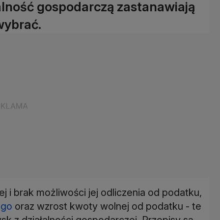
alność gospodarczą zastanawiają
wybrać.
 i brak możliwości jej odliczenia od podatku,
ego
oraz wzrost kwoty wolnej od podatku - te
k z działalności gospodarczej. Przepisy są