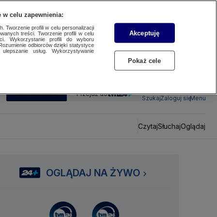
 w celu zapewnienia:
 Tworzenie profili w celu personalizacji
Akceptuję
wanych treści. Tworzenie profili w celu
ci. Wykorzystanie profili do wyboru
Rozumienie odbiorców dzięki statystyce
ulepszanie usług. Wykorzystywanie
Pokaż cele
SUBSKRYBUJ
Przejdź do
Szukaj
Zaloguj się
Menu
Czytaj
Słuchaj
Oglądaj
OGLĄDAJ NA ŻYWO