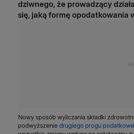
dziwnego, że prowadzący dział
się, jaką formę opodatkowania 
Nowy sposób wyliczania składki zdrowotnej
podwyższenie
drugiego progu podatkow
wszystkie zmiany wpłyną na ostateczny zys