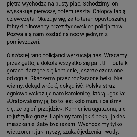
piętra wychodzą na pusty plac. Schodzimy, on
wyskakuje pierwszy, potem reszta. Chłopcy łapią
dziewczęta. Okazuje się, że to teren opustoszałej
fabryki pilnowany przez żydowskich policjantów.
Pozwalają nam zostać na noc w jednym z
pomieszczeń.
O szóstej rano policjanci wyrzucają nas. Wracamy
przez getto, a dokoła wszystko się pali, tli – butelki
gorące, żarzące się kamienie, jeszcze czerwone
od ognia. Skaczemy przez rozżarzone belki. Nie
wiemy, dokąd wrócić, dokąd iść. Polska straż
ogniowa wskazuje nam kamienicę, którą ugasiła:
»Uratowaliśmy ją, bo to jest koło muru i baliśmy
się, że ogień przejdzie«. Kamienica ugaszona, ale
to już tylko gruzy. Łapiemy tam jakiś pokój, jakieś
mieszkanie, żeby być razem. Wychodzimy tylko
wieczorem, jak myszy, szukać jedzenia i wody.