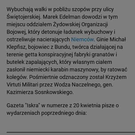
KUJAWSKO-POMORSKIE
TOTERAZ
Wybuchają walki w pobliżu szopów przy ulicy
Świętojerskiej. Marek Edelman dowodzi w tym
miejscu oddziałem Żydowskiej Organizacji
LUBLIN
OPINIE
Bojowej, który detonuje ładunek wybuchowy i
ostrzeliwuje nacierających
Niemców
. Ginie Michał
LUBUSKIE
ATAK ROSJI NA UKRAINĘ
Klepfisz, bojowiec z Bundu, twórca działającej na
terenie getta konspiracyjnej fabryki granatów i
OLSZTYN
butelek zapalających, który własnym ciałem
SZKŁO KONTAKTOWE
zasłonił niemiecki karabin maszynowy, by ratować
kolegów. Pośmiertnie odznaczony został Krzyżem
OPOLE
CIEKAWOSTKI
Virtuti Militari przez Wodza Naczelnego, gen.
Kazimierza Sosnkowskiego.
RZESZÓW
PROGRAMY
Gazeta "Iskra" w numerze z 20 kwietnia pisze o
wydarzeniach poprzedniego dnia:
SZCZECIN
RAPORTY