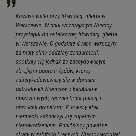
BIAŁYSTOK
TVN24 УКРАЇНСЬКОЮ МОВОЮ
Krwawe walki przy likwidacji ghetta w
Warszawie. W dniu wczorajszym Niemcy
WIĘCEJ
przystąpili do ostatecznej likwidacji ghetta
w Warszawie. O godzinie 4 rano wkroczyły
KANAŁY
za mury silne oddziały żandarmerii,
spotkały się jednak ze zdecydowanym
REGULAMIN SERWISU
zbrojnym oporem żydów, którzy
zabarykadowawszy się w domach
POLITYKA PRYWATNOŚCI
ostrzeliwali Niemców z karabinów
maszynowych, ręcznej broni palnej, i
obrzucali granatami. Pierwszy atak
Copyright (C) 1997-2025 Korzystanie z materiałów redakcyjnych TVN S.A. / TVN Media Sp. z
o.o. wymaga wcześniejszej zgody TVN S.A./ TVN Media Sp. z o.o. oraz zawarcia stosownej
niemiecki zakończył się zupełnym
umowy licencyjnej. Na podstawie art. 25 ust. 1 pkt. 1 b) ustawy o prawie autorskim i prawach
niepowodzeniem. Poniósłszy poważne
pokrewnych TVN S.A. / TVN Media Sp. z o.o. wyraźnie zastrzega, że dalsze
rozpowszechnianie artykułów zamieszczonych w programach oraz na stronach
straty w zabitych i rannych, Niemcy wycofali
internetowych TVN S.A. / TVN Media Sp. z o.o. jest zabronione.