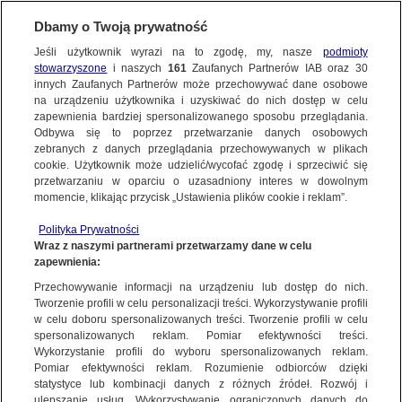
Dbamy o Twoją prywatność
Jeśli użytkownik wyrazi na to zgodę, my, nasze
podmioty
stowarzyszone
i naszych
161
Zaufanych Partnerów IAB oraz
30
NAJNOWSZE
innych Zaufanych Partnerów może przechowywać dane osobowe
na urządzeniu użytkownika i uzyskiwać do nich dostęp w celu
zapewnienia bardziej spersonalizowanego sposobu przeglądania.
Dzień dobry!
FAKTY
Odbywa się to poprzez przetwarzanie danych osobowych
Jedno konto do wszystkich usług
zebranych z danych przeglądania przechowywanych w plikach
cookie. Użytkownik może udzielić/wycofać zgodę i sprzeciwić się
przetwarzaniu w oparciu o uzasadniony interes w dowolnym
TVN24 GO
momencie, klikając przycisk „Ustawienia plików cookie i reklam”.
ZALOGUJ SIĘ
Polityka Prywatności
POLSKA
Wraz z naszymi partnerami przetwarzamy dane w celu
zapewnienia:
Zarejestruj się
Przechowywanie informacji na urządzeniu lub dostęp do nich.
Krystyna Budnicka
ŚWIAT
Tworzenie profili w celu personalizacji treści. Wykorzystywanie profili
tvn24
w celu doboru spersonalizowanych treści. Tworzenie profili w celu
spersonalizowanych reklam. Pomiar efektywności treści.
miasta:
Wykorzystanie profili do wyboru spersonalizowanych reklam.
WARSZAWA
Pomiar efektywności reklam. Rozumienie odbiorców dzięki
TVN24
|
80. ROCZNICA POWSTANIA W GETCIE WARSZAWSKIM
statystyce lub kombinacji danych z różnych źródeł. Rozwój i
ulepszanie usług. Wykorzystywanie ograniczonych danych do