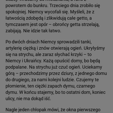
powrotem do bunkru. Trzeciego dnia zrobiło się
spokojniej. Niemcy wycofali się. Myśleli, że z
łatwością zdobędą i zlikwidują całe getto, a
tymczasem jest opór – obrońcy getta strzelają,
zabijają. Nie idzie tak łatwo.
Po dwóch dniach Niemcy sprowadzili tanki,
artylerię ciężką i znów otwierają ogień. Ukryłyśmy
się na strychu, ale zaraz słychać krzyki – to
Niemcy i Ukraińcy. Każą opuścić domy, bo będą
podpalane. Na strychu już czuć ogień. Uciekamy
górą – przechodzimy przez dziury, z jednego domu
do drugiego, za nami kolejni ludzie. Czujemy te
płomienie, ten ciężki zapach dymu, czarnego
dymu. W końcu stajemy, bo to ostatni dom, koniec
ulicy, nie ma dokąd iść.
Nagle jeden chłopak mówi, że okna pierwszego