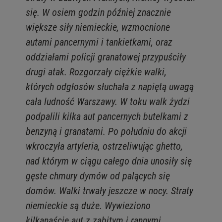
się. W osiem godzin później znacznie
większe siły niemieckie, wzmocnione
autami pancernymi i tankietkami, oraz
oddziałami policji granatowej przypuściły
drugi atak. Rozgorzały ciężkie walki,
których odgłosów słuchała z napiętą uwagą
cała ludność Warszawy. W toku walk żydzi
podpalili kilka aut pancernych butelkami z
benzyną i granatami. Po południu do akcji
wkroczyła artyleria, ostrzeliwując ghetto,
nad którym w ciągu całego dnia unosiły się
gęste chmury dymów od palących się
domów. Walki trwały jeszcze w nocy. Straty
niemieckie są duże. Wywieziono
kilkanaście aut z zabitym i rannymi