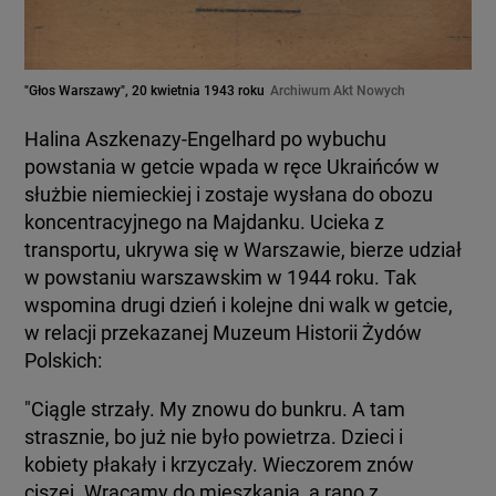
"Głos Warszawy", 20 kwietnia 1943 roku
Archiwum Akt Nowych
Halina Aszkenazy-Engelhard po wybuchu
powstania w getcie wpada w ręce Ukraińców w
służbie niemieckiej i zostaje wysłana do obozu
koncentracyjnego na Majdanku. Ucieka z
transportu, ukrywa się w Warszawie, bierze udział
w powstaniu warszawskim w 1944 roku. Tak
wspomina drugi dzień i kolejne dni walk w getcie,
w relacji przekazanej Muzeum Historii Żydów
Polskich:
"Ciągle strzały. My znowu do bunkru. A tam
strasznie, bo już nie było powietrza. Dzieci i
kobiety płakały i krzyczały. Wieczorem znów
ciszej. Wracamy do mieszkania, a rano z