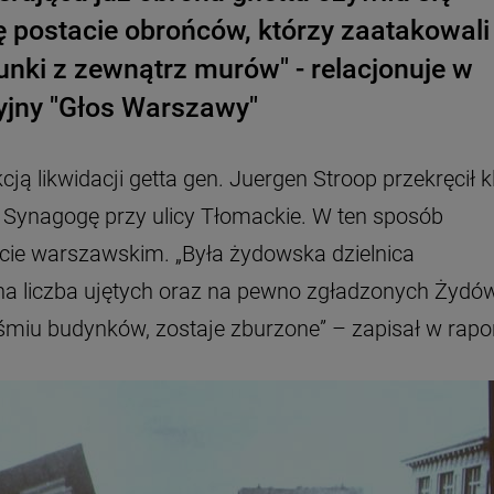
 postacie obrońców, którzy zaatakowali
unki z zewnątrz murów" - relacjonuje w
yjny "Głos Warszawy"
ją likwidacji getta gen. Juergen Stroop przekręcił k
ą Synagogę przy ulicy Tłomackie. W ten sposób
cie warszawskim. „Była żydowska dzielnica
lna liczba ujętych oraz na pewno zgładzonych Żydó
śmiu budynków, zostaje zburzone” – zapisał w rapor