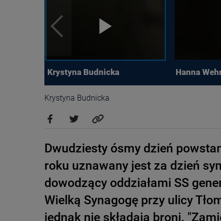
Krystyna Budnicka
Hanna Weh
Krystyna Budnicka
Dwudziesty ósmy dzień powstan
roku uznawany jest za dzień sy
dowodzący oddziałami SS gener
Wielką Synagogę przy ulicy Tłom
jednak nie składają broni. "Zami