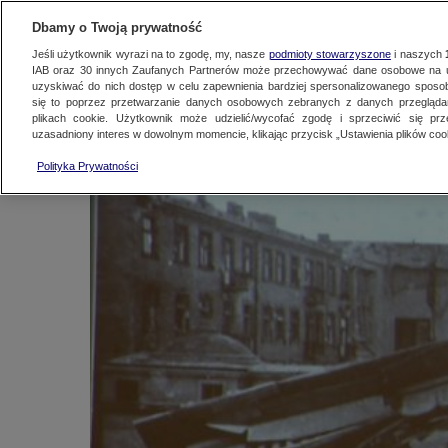
NAJNOWSZE
FAKTY
TVN24 GO
Dbamy o Twoją prywatność
Jeśli użytkownik wyrazi na to zgodę, my, nasze
podmioty stowarzyszone
i naszych
IAB oraz
30
innych Zaufanych Partnerów może przechowywać dane osobowe na ur
16 maja 1943 roku. 
uzyskiwać do nich dostęp w celu zapewnienia bardziej spersonalizowanego sposo
się to poprzez przetwarzanie danych osobowych zebranych z danych przegląd
plikach cookie. Użytkownik może udzielić/wycofać zgodę i sprzeciwić się pr
uzasadniony interes w dowolnym momencie, klikając przycisk „Ustawienia plików cook
TVN24
|
80. rocznica powstania w getcie war
Polityka Prywatności