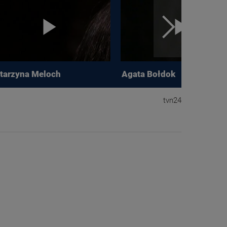
tarzyna Meloch
Agata Bołdok
tvn24
3