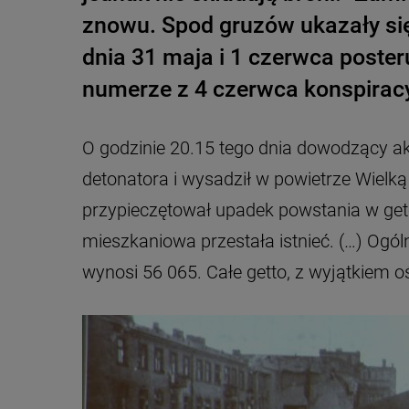
znowu. Spod gruzów ukazały się
dnia 31 maja i 1 czerwca poster
numerze z 4 czerwca konspirac
O godzinie 20.15 tego dnia dowodzący akc
detonatora i wysadził w powietrze Wielk
przypieczętował upadek powstania w get
mieszkaniowa przestała istnieć. (…) Ogó
wynosi 56 065. Całe getto, z wyjątkiem o