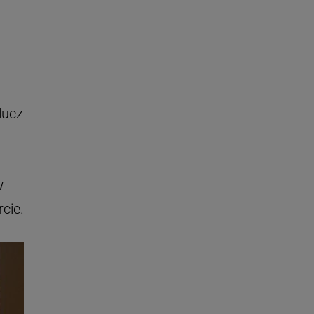
lucz
w
cie.