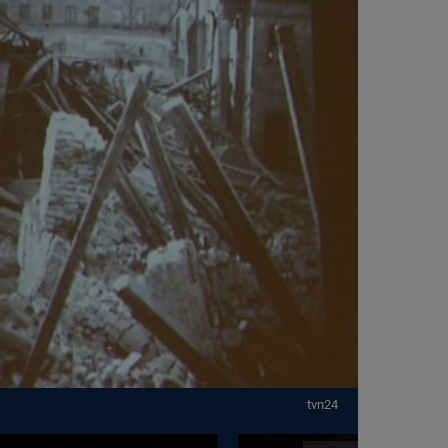
CIEKAWOSTKI
PROGRAMY
RAPORTY
TVN24 УКРАЇНСЬКОЮ
МОВОЮ
tvn24