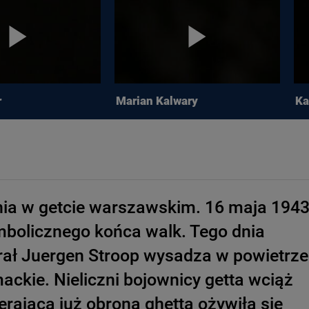
r
Marian Kalwary
Ka
ia w getcie warszawskim. 16 maja 194
mbolicznego końca walk. Tego dnia
ał Juergen Stroop wysadza w powietrze
ackie. Nieliczni bojownicy getta wciąż
erająca już obrona ghetta ożywiła się