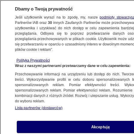
Dbamy o Twoją prywatność
Jeśli użytkownik wyrazi na to zgodę, my, nasze
podmioty stowarzys
Partnerów IAB oraz
30
innych Zaufanych Partnerów może przechowywa
METEO
użytkownika i uzyskiwać do nich dostęp w celu zapewnienia bardzi
przeglądania. Odbywa się to poprzez przetwarzanie danych os
przeglądania przechowywanych w plikach cookie. Użytkownik może udzie
NAJNOWSZE
się przetwarzaniu w oparciu o uzasadniony interes w dowolnym momencie
plików cookie i reklam”.
Powódź trwa już niemal tydzień.
Polityka Prywatności
Szabrownicy plądrują zalane domy
Wraz z naszymi partnerami przetwarzamy dane w celu zapewnienia:
Przechowywanie informacji na urządzeniu lub dostęp do nich. Tworzeni
3.10.2012, 16:57
treści. Wykorzystywanie profili w celu doboru spersonalizowanych tr
spersonalizowanych reklam. Pomiar efektywności treści. Wyko
spersonalizowanych reklam. Pomiar efektywności reklam. Rozumienie o
Udostępnij
kombinacji danych z różnych źródeł. Rozwój i ulepszanie usług. Wykor
do wyboru reklam.
Kolejne zmartwienie mają mieszkańcy
Lista partnerów (dostawców)
miasteczka Vera, które ucierpiało w wyniku
niedawnych powodzi na południu Hiszpanii. Ich
zalane domy okradają szabrownicy.
Akceptuję