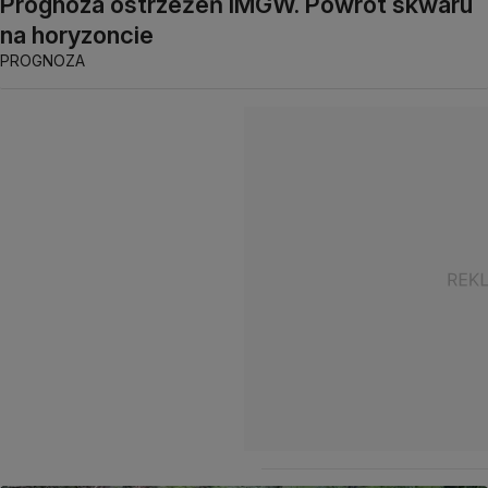
Prognoza ostrzeżeń IMGW. Powrót skwaru
na horyzoncie
PROGNOZA