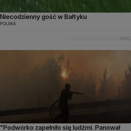
Niecodzienny gość w Bałtyku
POLSKA
"Podwórko zapełniło się ludźmi. Panował