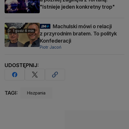
"Istnieje jeden konkretny trop"
Machulski mówi o relacji
1 godz 6 min
z przyrodnim bratem. To polityk
Konfederacji
Piotr Jacoń
UDOSTĘPNIJ:
TAGI:
Hiszpania