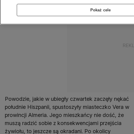
Pokaż cele
Powodzie, jakie w ubiegły czwartek zaczęły nękać
południe Hiszpanii, spustoszyły miasteczko Vera w
prowincji Almeria. Jego mieszkańcy nie dość, że
muszą radzić sobie z konsekwencjami przejścia
żywiołu, to jeszcze są okradani. Po okolicy