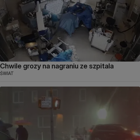
Chwile grozy na nagraniu ze szpitala
ŚWIAT