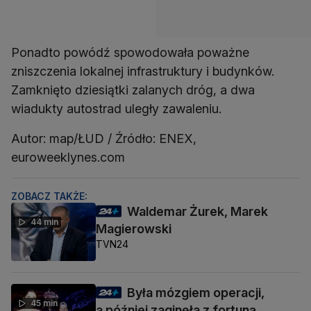
Ponadto powódź spowodowała poważne
zniszczenia lokalnej infrastruktury i budynków.
Zamknięto dziesiątki zalanych dróg, a dwa
wiadukty autostrad uległy zawaleniu.
Autor: map/ŁUD / Źródło: ENEX,
euroweeklynes.com
ZOBACZ TAKŻE:
Waldemar Żurek, Marek
44 min
Magierowski
TVN24
Była mózgiem operacji,
45 min
a później zaginęła z fortuną.