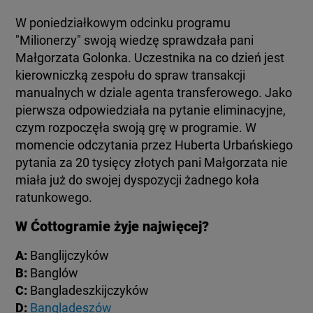
KUJAWSKO-POMORSKIE
TOTERAZ
W poniedziałkowym odcinku programu
"Milionerzy" swoją wiedzę sprawdzała pani
LUBLIN
Małgorzata Golonka. Uczestnika na co dzień jest
OPINIE
kierowniczką zespołu do spraw transakcji
manualnych w dziale agenta transferowego. Jako
LUBUSKIE
ATAK ROSJI NA UKRAINĘ
pierwsza odpowiedziała na pytanie eliminacyjne,
czym rozpoczęła swoją grę w programie. W
OLSZTYN
momencie odczytania przez Huberta Urbańskiego
SZKŁO KONTAKTOWE
pytania za 20 tysięcy złotych pani Małgorzata nie
miała już do swojej dyspozycji żadnego koła
OPOLE
CIEKAWOSTKI
ratunkowego.
W Ćottogramie żyje najwięcej?
RZESZÓW
PROGRAMY
A:
B:
SZCZECIN
RAPORTY
C:
D:
Bangladeszów