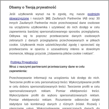
Dbamy o Twoją prywatność
Jeśli użytkownik wyrazi na to zgodę, my, nasze
podmioty
stowarzyszone
i naszych
161
Zaufanych Partnerów IAB oraz
30
NAJNOWSZE
innych Zaufanych Partnerów może przechowywać dane osobowe
na urządzeniu użytkownika i uzyskiwać do nich dostęp w celu
zapewnienia bardziej spersonalizowanego sposobu przeglądania.
Dzień dobry!
FAKTY
Odbywa się to poprzez przetwarzanie danych osobowych
Jedno konto do wszystkich usług
zebranych z danych przeglądania przechowywanych w plikach
cookie. Użytkownik może udzielić/wycofać zgodę i sprzeciwić się
przetwarzaniu w oparciu o uzasadniony interes w dowolnym
TVN24 GO
momencie, klikając przycisk „Ustawienia plików cookie i reklam”.
ZALOGUJ SIĘ
Polityka Prywatności
POLSKA
Wraz z naszymi partnerami przetwarzamy dane w celu
zapewnienia:
Zarejestruj się
Przechowywanie informacji na urządzeniu lub dostęp do nich.
W Ćottogramie żyje najwięcej? Pytanie w "Milionerach" za 20 tysięcy
ŚWIAT
złotych
Tworzenie profili w celu personalizacji treści. Wykorzystywanie profili
w celu doboru spersonalizowanych treści. Tworzenie profili w celu
spersonalizowanych reklam. Pomiar efektywności treści.
miasta:
Wykorzystanie profili do wyboru spersonalizowanych reklam.
WARSZAWA
Pomiar efektywności reklam. Rozumienie odbiorców dzięki
TVN24
|
TOTERAZ
statystyce lub kombinacji danych z różnych źródeł. Rozwój i
ulepszanie usług. Wykorzystywanie ograniczonych danych do