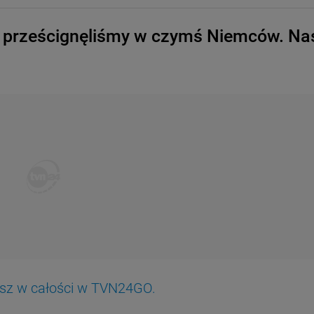
ść, prześcignęliśmy w czymś Niemców. Na
ysz w całości w TVN24GO.