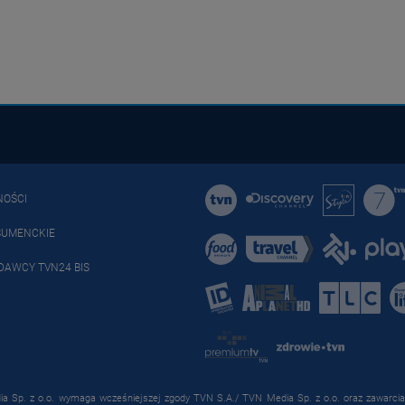
NOŚCI
SUMENCKIE
DAWCY TVN24 BIS
a Sp. z o.o. wymaga wcześniejszej zgody TVN S.A./ TVN Media Sp. z o.o. oraz zawarcia 