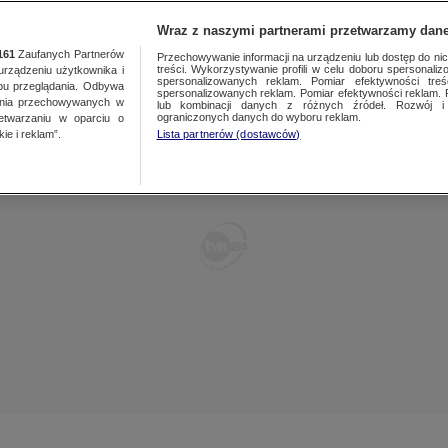
POLSKA
ŚWIAT
WARSZAWA
PREMIUM
METEO
Wraz z naszymi partnerami przetwarzamy dane
161
Zaufanych Partnerów
Przechowywanie informacji na urządzeniu lub dostęp do nich.
treści. Wykorzystywanie profili w celu doboru spersonalizo
ządzeniu użytkownika i
WARSZAWA
spersonalizowanych reklam. Pomiar efektywności treś
LUBLIN
bu przeglądania. Odbywa
spersonalizowanych reklam. Pomiar efektywności reklam. 
ania przechowywanych w
lub kombinacji danych z różnych źródeł. Rozwój i 
ŁÓDŹ
LUBUSKIE
ograniczonych danych do wyboru reklam.
zetwarzaniu w oparciu o
ie i reklam”.
Lista partnerów (dostawców)
KATOWICE
OLSZTYN
KRAKÓW
OPOLE
POZNAŃ
RZESZÓW
WROCŁAW
SZCZECIN
KIELCE
BIAŁYSTOK
KUJAWSKO-
POMORSKIE