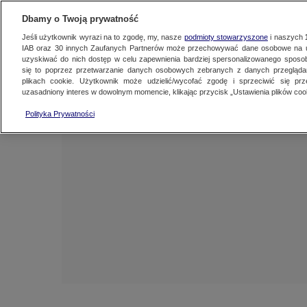
NAJNOWSZE
FAKTY
TVN24 GO
Dbamy o Twoją prywatność
Jeśli użytkownik wyrazi na to zgodę, my, nasze
podmioty stowarzyszone
i naszych
IAB oraz
30
innych Zaufanych Partnerów może przechowywać dane osobowe na ur
uzyskiwać do nich dostęp w celu zapewnienia bardziej spersonalizowanego sposo
się to poprzez przetwarzanie danych osobowych zebranych z danych przegląd
plikach cookie. Użytkownik może udzielić/wycofać zgodę i sprzeciwić się pr
uzasadniony interes w dowolnym momencie, klikając przycisk „Ustawienia plików cook
Polityka Prywatności