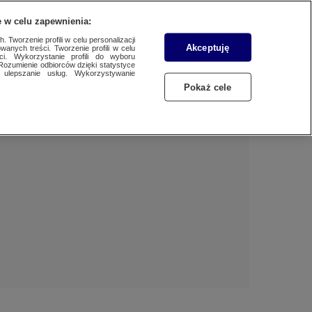
 w celu zapewnienia:
 Tworzenie profili w celu personalizacji
Akceptuję
wanych treści. Tworzenie profili w celu
BIZNES
Dzień dobry!
ci. Wykorzystanie profili do wyboru
Rozumienie odbiorców dzięki statystyce
Jedno konto do wszystkich usług
ulepszanie usług. Wykorzystywanie
WYBORY
Pokaż cele
ZALOGUJ SIĘ
SAMORZĄDOWE 2024
Zarejestruj się
SPORT
KONKRET24
KONTAKT24
TOTERAZ
OPINIE
ATAK ROSJI NA UKRAINĘ
SZKŁO KONTAKTOWE