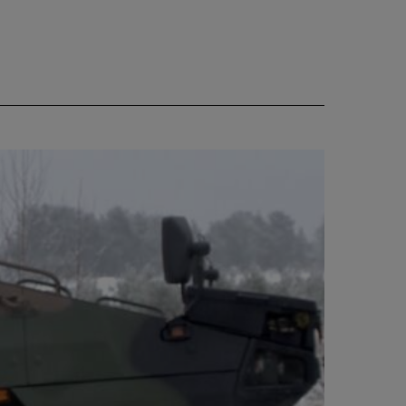
CIEKAWOSTKI
PROGRAMY
RAPORTY
TVN24 УКРАЇНСЬКОЮ
МОВОЮ