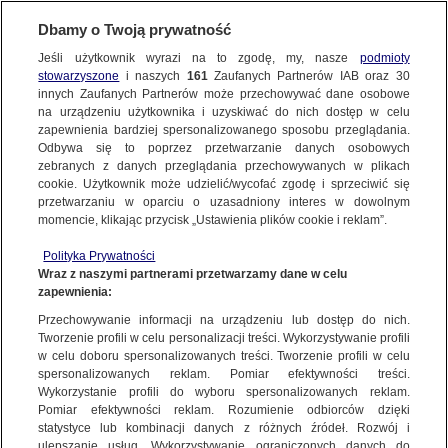
Dbamy o Twoją prywatność
Jeśli użytkownik wyrazi na to zgodę, my, nasze
podmioty
stowarzyszone
i naszych
161
Zaufanych Partnerów IAB oraz
30
NAJNOWSZE
innych Zaufanych Partnerów może przechowywać dane osobowe
na urządzeniu użytkownika i uzyskiwać do nich dostęp w celu
zapewnienia bardziej spersonalizowanego sposobu przeglądania.
Dzień dobry!
FAKTY
Odbywa się to poprzez przetwarzanie danych osobowych
Jedno konto do wszystkich usług
zebranych z danych przeglądania przechowywanych w plikach
cookie. Użytkownik może udzielić/wycofać zgodę i sprzeciwić się
przetwarzaniu w oparciu o uzasadniony interes w dowolnym
TVN24 GO
momencie, klikając przycisk „Ustawienia plików cookie i reklam”.
ZALOGUJ SIĘ
Polityka Prywatności
POLSKA
Wraz z naszymi partnerami przetwarzamy dane w celu
zapewnienia:
Zarejestruj się
Przechowywanie informacji na urządzeniu lub dostęp do nich.
TVN24
|
SZKŁO KONTAKTOWE
ŚWIAT
Tworzenie profili w celu personalizacji treści. Wykorzystywanie profili
w celu doboru spersonalizowanych treści. Tworzenie profili w celu
SZKŁO KONTAKTOWE
spersonalizowanych reklam. Pomiar efektywności treści.
miasta:
Wykorzystanie profili do wyboru spersonalizowanych reklam.
WARSZAWA
Wróżbita Jacek
Pomiar efektywności reklam. Rozumienie odbiorców dzięki
statystyce lub kombinacji danych z różnych źródeł. Rozwój i
22 LIPCA
ulepszanie usług. Wykorzystywanie ograniczonych danych do
 2022
 23:00