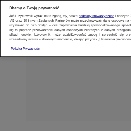
NAJNOWSZE
FAKTY
TVN24 GO
Dbamy o Twoją prywatność
Jeśli użytkownik wyrazi na to zgodę, my, nasze
podmioty stowarzyszone
i naszych
IAB oraz
30
innych Zaufanych Partnerów może przechowywać dane osobowe na ur
uzyskiwać do nich dostęp w celu zapewnienia bardziej spersonalizowanego sposo
się to poprzez przetwarzanie danych osobowych zebranych z danych przegląd
plikach cookie. Użytkownik może udzielić/wycofać zgodę i sprzeciwić się pr
uzasadniony interes w dowolnym momencie, klikając przycisk „Ustawienia plików cook
Polityka Prywatności