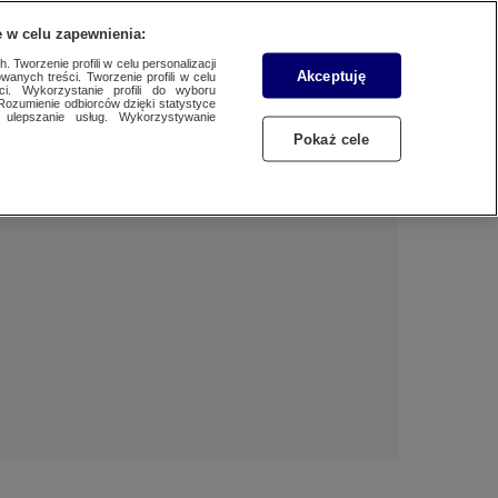
 w celu zapewnienia:
 Tworzenie profili w celu personalizacji
Akceptuję
wanych treści. Tworzenie profili w celu
BIZNES
Dzień dobry!
ci. Wykorzystanie profili do wyboru
Rozumienie odbiorców dzięki statystyce
Jedno konto do wszystkich usług
ulepszanie usług. Wykorzystywanie
WYBORY
Pokaż cele
ZALOGUJ SIĘ
SAMORZĄDOWE 2024
Zarejestruj się
SPORT
KONKRET24
KONTAKT24
TOTERAZ
OPINIE
ATAK ROSJI NA UKRAINĘ
SZKŁO KONTAKTOWE