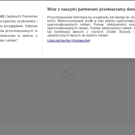
POLSKA
ŚWIAT
WARSZAWA
PREMIUM
METEO
Wraz z naszymi partnerami przetwarzamy dane
161
Zaufanych Partnerów
Przechowywanie informacji na urządzeniu lub dostęp do nich.
treści. Wykorzystywanie profili w celu doboru spersonalizo
ządzeniu użytkownika i
WARSZAWA
spersonalizowanych reklam. Pomiar efektywności treś
LUBLIN
bu przeglądania. Odbywa
spersonalizowanych reklam. Pomiar efektywności reklam. 
ania przechowywanych w
lub kombinacji danych z różnych źródeł. Rozwój i 
ŁÓDŹ
LUBUSKIE
ograniczonych danych do wyboru reklam.
zetwarzaniu w oparciu o
ie i reklam”.
Lista partnerów (dostawców)
KATOWICE
OLSZTYN
KRAKÓW
OPOLE
POZNAŃ
RZESZÓW
WROCŁAW
SZCZECIN
KIELCE
BIAŁYSTOK
KUJAWSKO-
POMORSKIE