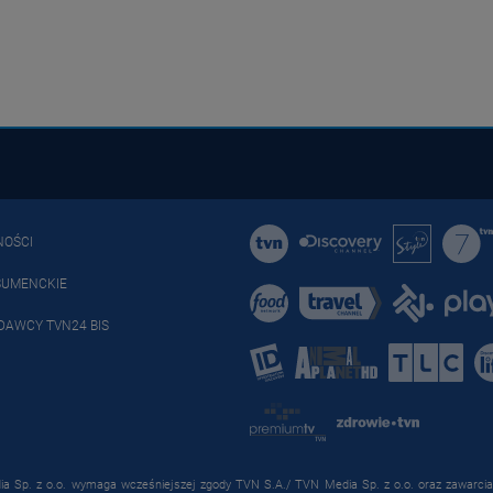
NOŚCI
SUMENCKIE
DAWCY TVN24 BIS
a Sp. z o.o. wymaga wcześniejszej zgody TVN S.A./ TVN Media Sp. z o.o. oraz zawarcia 