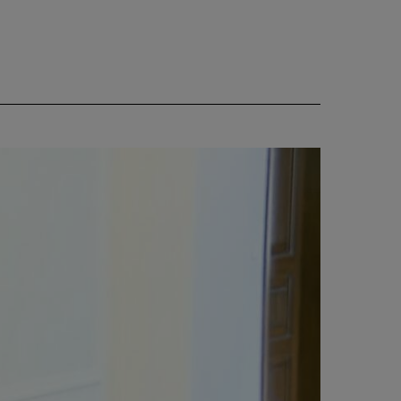
CIEKAWOSTKI
PROGRAMY
RAPORTY
TVN24 УКРАЇНСЬКОЮ
МОВОЮ