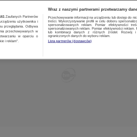
POLSKA
ŚWIAT
WARSZAWA
PREMIUM
METEO
Wraz z naszymi partnerami przetwarzamy dane
161
Zaufanych Partnerów
Przechowywanie informacji na urządzeniu lub dostęp do nich.
treści. Wykorzystywanie profili w celu doboru spersonalizo
ządzeniu użytkownika i
WARSZAWA
spersonalizowanych reklam. Pomiar efektywności treś
LUBLIN
bu przeglądania. Odbywa
spersonalizowanych reklam. Pomiar efektywności reklam. 
ania przechowywanych w
lub kombinacji danych z różnych źródeł. Rozwój i 
ŁÓDŹ
LUBUSKIE
ograniczonych danych do wyboru reklam.
zetwarzaniu w oparciu o
ie i reklam”.
Lista partnerów (dostawców)
KATOWICE
OLSZTYN
KRAKÓW
OPOLE
POZNAŃ
RZESZÓW
WROCŁAW
SZCZECIN
KIELCE
BIAŁYSTOK
KUJAWSKO-
POMORSKIE