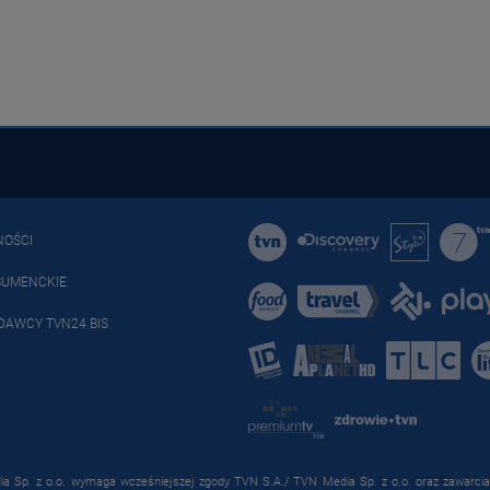
NOŚCI
SUMENCKIE
DAWCY TVN24 BIS
a Sp. z o.o. wymaga wcześniejszej zgody TVN S.A./ TVN Media Sp. z o.o. oraz zawarcia 