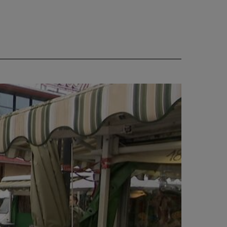
CIEKAWOSTKI
PROGRAMY
RAPORTY
TVN24 УКРАЇНСЬКОЮ
МОВОЮ