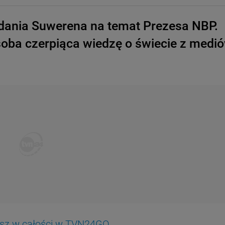
dania Suwerena na temat Prezesa NBP.
soba czerpiąca wiedzę o świecie z medi
ysz w całości w TVN24GO