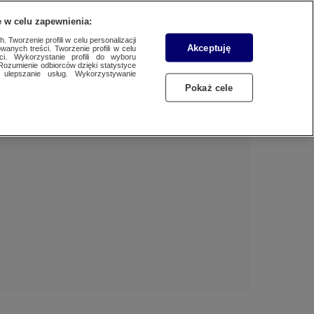
 w celu zapewnienia:
 Tworzenie profili w celu personalizacji
Akceptuję
wanych treści. Tworzenie profili w celu
BIZNES
Dzień dobry!
ci. Wykorzystanie profili do wyboru
Rozumienie odbiorców dzięki statystyce
Jedno konto do wszystkich usług
ulepszanie usług. Wykorzystywanie
WYBORY
Pokaż cele
ZALOGUJ SIĘ
SAMORZĄDOWE 2024
Zarejestruj się
SPORT
KONKRET24
KONTAKT24
TOTERAZ
OPINIE
ATAK ROSJI NA UKRAINĘ
SZKŁO KONTAKTOWE