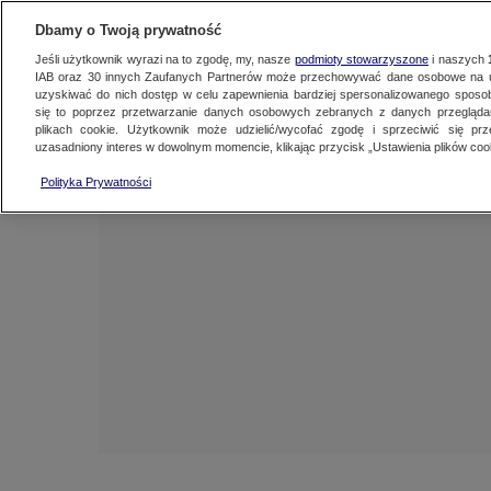
NAJNOWSZE
FAKTY
TVN24 GO
Dbamy o Twoją prywatność
Jeśli użytkownik wyrazi na to zgodę, my, nasze
podmioty stowarzyszone
i naszych
IAB oraz
30
innych Zaufanych Partnerów może przechowywać dane osobowe na ur
uzyskiwać do nich dostęp w celu zapewnienia bardziej spersonalizowanego sposo
się to poprzez przetwarzanie danych osobowych zebranych z danych przegląd
plikach cookie. Użytkownik może udzielić/wycofać zgodę i sprzeciwić się pr
uzasadniony interes w dowolnym momencie, klikając przycisk „Ustawienia plików cook
Polityka Prywatności