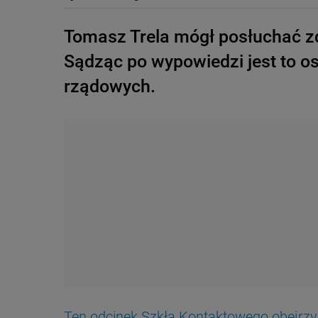
Tomasz Trela mógł posłuchać z
Sądząc po wypowiedzi jest to o
rządowych.
Ten odcinek Szkła Kontaktowego obejrz