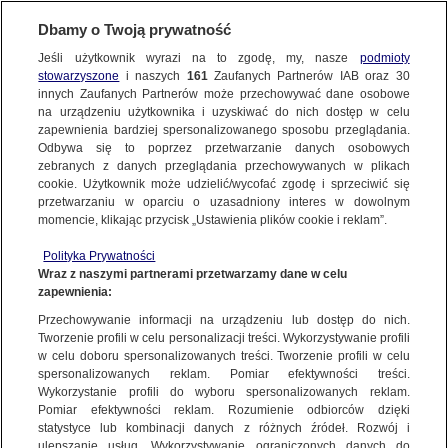
Dbamy o Twoją prywatność
Jeśli użytkownik wyrazi na to zgodę, my, nasze
podmioty
stowarzyszone
i naszych
161
Zaufanych Partnerów IAB oraz
30
NAJNOWSZE
innych Zaufanych Partnerów może przechowywać dane osobowe
na urządzeniu użytkownika i uzyskiwać do nich dostęp w celu
zapewnienia bardziej spersonalizowanego sposobu przeglądania.
Dzień dobry!
FAKTY
Odbywa się to poprzez przetwarzanie danych osobowych
Jedno konto do wszystkich usług
zebranych z danych przeglądania przechowywanych w plikach
cookie. Użytkownik może udzielić/wycofać zgodę i sprzeciwić się
przetwarzaniu w oparciu o uzasadniony interes w dowolnym
TVN24 GO
momencie, klikając przycisk „Ustawienia plików cookie i reklam”.
ZALOGUJ SIĘ
Polityka Prywatności
POLSKA
Wraz z naszymi partnerami przetwarzamy dane w celu
zapewnienia:
Zarejestruj się
Przechowywanie informacji na urządzeniu lub dostęp do nich.
Stały widz
ŚWIAT
Tworzenie profili w celu personalizacji treści. Wykorzystywanie profili
w celu doboru spersonalizowanych treści. Tworzenie profili w celu
spersonalizowanych reklam. Pomiar efektywności treści.
miasta:
Wykorzystanie profili do wyboru spersonalizowanych reklam.
WARSZAWA
Pomiar efektywności reklam. Rozumienie odbiorców dzięki
TVN24
|
SZKŁO KONTAKTOWE
statystyce lub kombinacji danych z różnych źródeł. Rozwój i
ulepszanie usług. Wykorzystywanie ograniczonych danych do