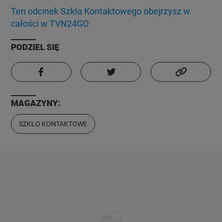
KUJAWSKO-POMORSKIE
TOTERAZ
Ten odcinek Szkła Kontaktowego obejrzysz w
całości w TVN24GO
LUBLIN
OPINIE
PODZIEL SIĘ
LUBUSKIE
ATAK ROSJI NA UKRAINĘ
OLSZTYN
MAGAZYNY:
SZKŁO KONTAKTOWE
SZKŁO KONTAKTOWE
OPOLE
CIEKAWOSTKI
RZESZÓW
PROGRAMY
SZCZECIN
RAPORTY