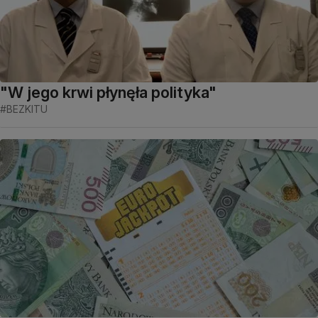
"W jego krwi płynęła polityka"
#BEZKITU