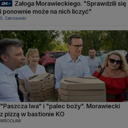
Załoga Morawieckiego. "Sprawdzili się
i ponownie może na nich liczyć"
S. Zakrzewski
"Paszcza lwa" i "palec boży". Morawiecki
z pizzą w bastionie KO
WROCŁAW