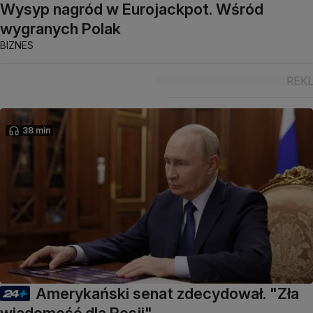
Wysyp nagród w Eurojackpot. Wśród
wygranych Polak
BIZNES
38 min
Amerykański senat zdecydował. "Zła
wiadomość dla Rosji"