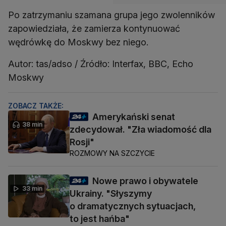
Po zatrzymaniu szamana grupa jego zwolenników
zapowiedziała, że zamierza kontynuować
wędrówkę do Moskwy bez niego.
Autor: tas/adso / Źródło: Interfax, BBC, Echo
Moskwy
ZOBACZ TAKŻE:
Amerykański senat
38 min
zdecydował. "Zła wiadomość dla
Rosji"
ROZMOWY NA SZCZYCIE
Nowe prawo i obywatele
33 min
Ukrainy. "Słyszymy
o dramatycznych sytuacjach,
to jest hańba"