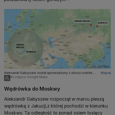
Aleksandr Gabyszew został uprowadzony z obozu rozbitego
Więcej
nieopodal granicy Buriacji z obwodem irkuckim
Źródło zdjęcia: Google Maps
Wędrówka do Moskwy
Aleksandr Gabyszew rozpoczął w marcu pieszą
wędrówkę z Jakucji,z której pochodzi w kierunku
Moskwy. Ta odległość to ponad osiem tysięcy