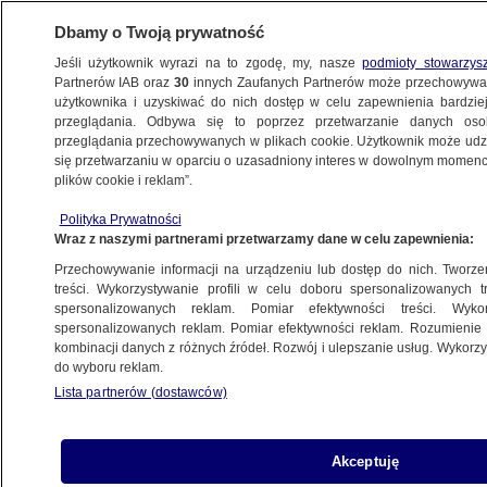
Dbamy o Twoją prywatność
Jeśli użytkownik wyrazi na to zgodę, my, nasze
podmioty stowarzys
Partnerów IAB oraz
30
innych Zaufanych Partnerów może przechowywa
użytkownika i uzyskiwać do nich dostęp w celu zapewnienia bardzi
przeglądania. Odbywa się to poprzez przetwarzanie danych os
przeglądania przechowywanych w plikach cookie. Użytkownik może udzie
ŚWIAT
się przetwarzaniu w oparciu o uzasadniony interes w dowolnym momencie
plików cookie i reklam”.
Szedł do Moskwy, by "wypędzić Putina".
Polityka Prywatności
Trafił do szpitala psychiatrycznego
Wraz z naszymi partnerami przetwarzamy dane w celu zapewnienia:
Przechowywanie informacji na urządzeniu lub dostęp do nich. Tworzeni
20.09.2019, 12:27
treści. Wykorzystywanie profili w celu doboru spersonalizowanych tr
spersonalizowanych reklam. Pomiar efektywności treści. Wyko
spersonalizowanych reklam. Pomiar efektywności reklam. Rozumienie o
Udostępnij
kombinacji danych z różnych źródeł. Rozwój i ulepszanie usług. Wykor
do wyboru reklam.
Lista partnerów (dostawców)
Akceptuję