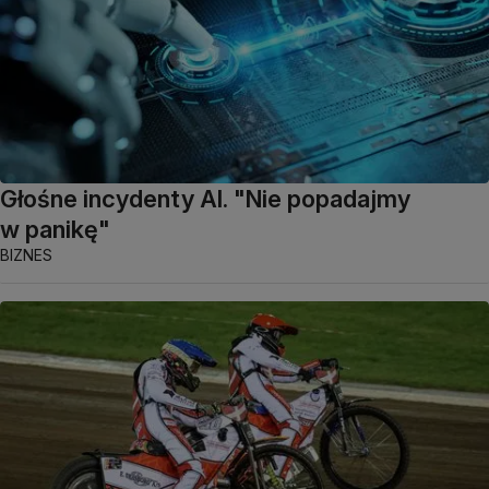
Głośne incydenty AI. "Nie popadajmy
w panikę"
BIZNES