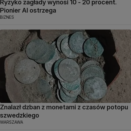
Ryzyko zagłady wynosi 10 - 20 procent.
Pionier AI ostrzega
BIZNES
Znalazł dzban z monetami z czasów potopu
szwedzkiego
WARSZAWA