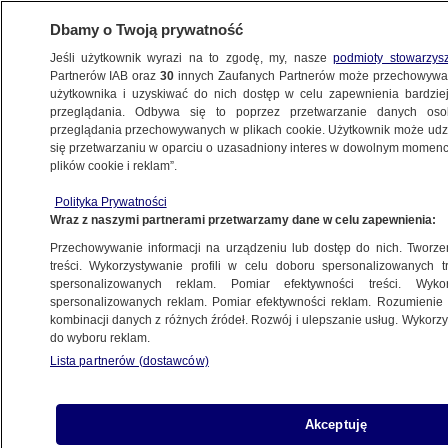
Dbamy o Twoją prywatność
Jeśli użytkownik wyrazi na to zgodę, my, nasze
podmioty stowarzys
Partnerów IAB oraz
30
innych Zaufanych Partnerów może przechowywa
użytkownika i uzyskiwać do nich dostęp w celu zapewnienia bardzi
przeglądania. Odbywa się to poprzez przetwarzanie danych os
przeglądania przechowywanych w plikach cookie. Użytkownik może udzie
POLSKA
się przetwarzaniu w oparciu o uzasadniony interes w dowolnym momencie
plików cookie i reklam”.
Skala handlu ludźmi jest ogromna. Policja
Polityka Prywatności
uświadamia Escape Truckiem
Wraz z naszymi partnerami przetwarzamy dane w celu zapewnienia:
Przechowywanie informacji na urządzeniu lub dostęp do nich. Tworzeni
15.05.2026, 05:59
treści. Wykorzystywanie profili w celu doboru spersonalizowanych tr
spersonalizowanych reklam. Pomiar efektywności treści. Wyko
Posłuchaj artykułu
spersonalizowanych reklam. Pomiar efektywności reklam. Rozumienie o
Czyta lektor AI
kombinacji danych z różnych źródeł. Rozwój i ulepszanie usług. Wykor
do wyboru reklam.
Lista partnerów (dostawców)
Akceptuję