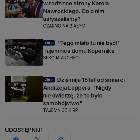
27 min
w rodzinne strony Karola
Nawrockiego. Co o nim
usłyszeliśmy?
CZARNO NA BIAŁYM
"Tego miało tu nie być!"
28 min
Tajemnica domu Kopernika
SEKCJA ARCHEO
Dziś mija 15 lat od śmierci
57 min
Andrzeja Leppera. "Nigdy
nie uwierzę, że to było
samobójstwo"
TAJEMNICE III RP
UDOSTĘPNIJ: