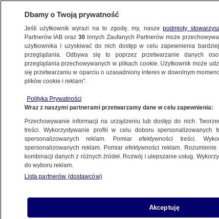
Dbamy o Twoją prywatność
Jeśli użytkownik wyrazi na to zgodę, my, nasze
podmioty stowarzys
Partnerów IAB oraz
30
innych Zaufanych Partnerów może przechowywa
BIZNES
użytkownika i uzyskiwać do nich dostęp w celu zapewnienia bardzi
przeglądania. Odbywa się to poprzez przetwarzanie danych os
przeglądania przechowywanych w plikach cookie. Użytkownik może udzie
ZE ŚWIATA
się przetwarzaniu w oparciu o uzasadniony interes w dowolnym momencie
plików cookie i reklam”.
Scenariusz węgierski dla mediów?
Polityka Prywatności
Niemiecki dziennik ocenia sytuację
Wraz z naszymi partnerami przetwarzamy dane w celu zapewnienia:
w Polsce
Przechowywanie informacji na urządzeniu lub dostęp do nich. Tworzeni
treści. Wykorzystywanie profili w celu doboru spersonalizowanych tr
9.07.2021, 13:07
spersonalizowanych reklam. Pomiar efektywności treści. Wyko
spersonalizowanych reklam. Pomiar efektywności reklam. Rozumienie o
kombinacji danych z różnych źródeł. Rozwój i ulepszanie usług. Wykor
Udostępnij
do wyboru reklam.
Lista partnerów (dostawców)
Akceptuję