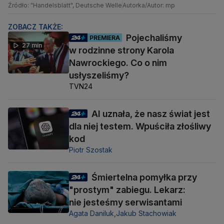
Źródło: "Handelsblatt", Deutsche Welle
Autorka/Autor: mp
ZOBACZ TAKŻE:
Pojechaliśmy
PREMIERA
27 min
w rodzinne strony Karola
Nawrockiego. Co o nim
usłyszeliśmy?
TVN24
AI uznała, że nasz świat jest
dla niej testem. Wpuściła złośliwy
kod
Piotr Szostak
Śmiertelna pomyłka przy
"prostym" zabiegu. Lekarz:
nie jesteśmy serwisantami
Agata Daniluk,
Jakub Stachowiak