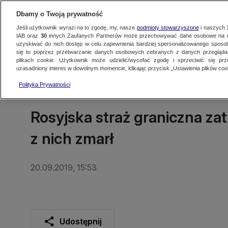
Dbamy o Twoją prywatność
Jeśli użytkownik wyrazi na to zgodę, my, nasze
podmioty stowarzyszone
i naszych
IAB oraz
30
innych Zaufanych Partnerów może przechowywać dane osobowe na ur
uzyskiwać do nich dostęp w celu zapewnienia bardziej spersonalizowanego sposo
się to poprzez przetwarzanie danych osobowych zebranych z danych przegląd
Oglądaj TVN24
Najnowsze
Fakty
Świat
Polska
Regionalne
plikach cookie. Użytkownik może udzielić/wycofać zgodę i sprzeciwić się pr
uzasadniony interes w dowolnym momencie, klikając przycisk „Ustawienia plików cook
Polityka Prywatności
ŚWIAT
Rosyjska straż graniczna z
z nich zmarł
20.09.2019, 15:53
Udostępnij