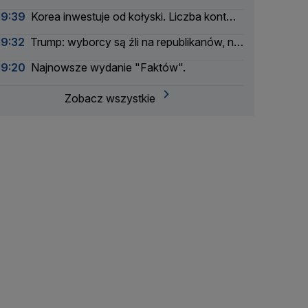
19:39
Korea inwestuje od kołyski. Liczba kont
rośnie
19:32
Trump: wyborcy są źli na republikanów, nie
na mnie
19:20
Najnowsze wydanie "Faktów".
Zobacz wszystkie