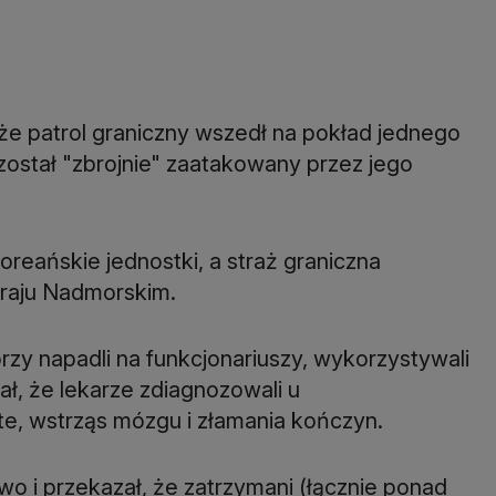
 patrol graniczny wszedł na pokład jednego
ostał "zbrojnie" zaatakowany przez jego
reańskie jednostki, a straż graniczna
raju Nadmorskim.
zy napadli na funkcjonariuszy, wykorzystywali
ł, że lekarze zdiagnozowali u
e, wstrząs mózgu i złamania kończyn.
o i przekazał, że zatrzymani (łącznie ponad