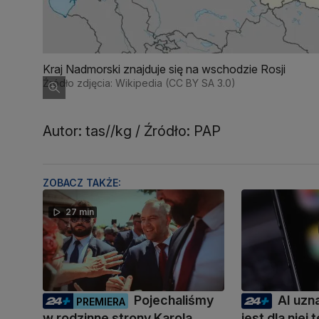
Kraj Nadmorski znajduje się na wschodzie Rosji
Źródło zdjęcia: Wikipedia (CC BY SA 3.0)
Autor: tas//kg / Źródło: PAP
ZOBACZ TAKŻE:
27 min
Pojechaliśmy
AI uzn
PREMIERA
w rodzinne strony Karola
jest dla niej