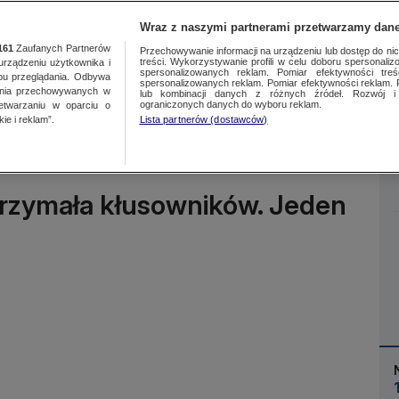
Wraz z naszymi partnerami przetwarzamy dane
161
Zaufanych Partnerów
Przechowywanie informacji na urządzeniu lub dostęp do nich.
treści. Wykorzystywanie profili w celu doboru spersonalizo
ządzeniu użytkownika i
spersonalizowanych reklam. Pomiar efektywności treś
bu przeglądania. Odbywa
spersonalizowanych reklam. Pomiar efektywności reklam. 
ania przechowywanych w
lub kombinacji danych z różnych źródeł. Rozwój i 
Więcej
ograniczonych danych do wyboru reklam.
zetwarzaniu w oparciu o
ie i reklam”.
Lista partnerów (dostawców)
atrzymała kłusowników. Jeden