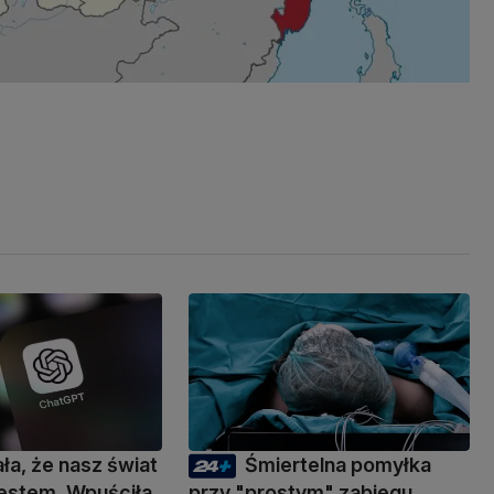
ała, że nasz świat
Śmiertelna pomyłka
 testem. Wpuściła
przy "prostym" zabiegu.