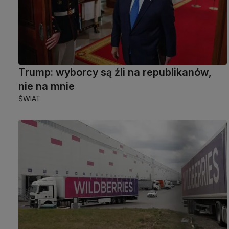
Trump: wyborcy są źli na republikanów,
nie na mnie
ŚWIAT