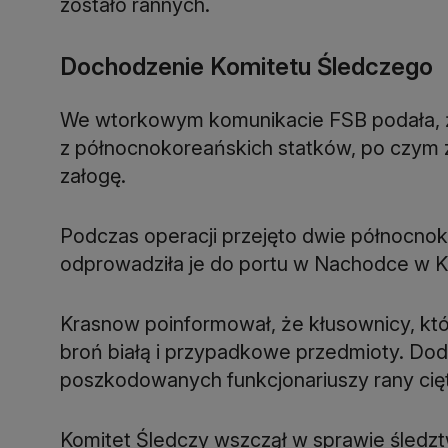
zostało rannych.
Dochodzenie Komitetu Śledczego
We wtorkowym komunikacie FSB podała, że
z północnokoreańskich statków, po czym z
załogę.
Podczas operacji przejęto dwie północnoko
odprowadziła je do portu w Nachodce w K
Krasnow poinformował, że kłusownicy, któr
broń białą i przypadkowe przedmioty. Doda
poszkodowanych funkcjonariuszy rany cięt
Komitet Śledczy wszczął w sprawie śledztw