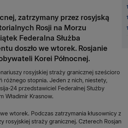
ocnej, zatrzymany przez rosyjską
torialnych Rosji na Morzu
iątek Federalna Służba
entu doszło we wtorek. Rosjanie
bywateli Korei Północnej.
ariuszy rosyjskiej straży granicznej sześcioro
 różnego stopnia. Jeden z nich, niestety,
ssija-24 przedstawiciel Federalnej Służby
m Władimir Krasnow.
we wtorek. Podczas zatrzymania kłusownicy z
y rosyjskiej straży granicznej. Czterech Rosjan