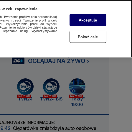
 w celu zapewnienia:
SUBSKRYBUJ
Przejdź do
Szukaj
Zaloguj się
Menu
 Tworzenie profili w celu personalizacji
Akceptuję
wanych treści. Tworzenie profili w celu
ci. Wykorzystanie profili do wyboru
Rozumienie odbiorców dzięki statystyce
ulepszanie usług. Wykorzystywanie
Czytaj
Słuchaj
Oglądaj
Pokaż cele
OGLĄDAJ NA ŻYWO
NA ŻYWO
NA ŻYWO
NA ŻYWO
TVN24
TVN24 BiS
"Fakty"
19:00
NAJNOWSZE INFORMACJE:
19:42
Ciężarówka zmiażdżyła auto osobowe