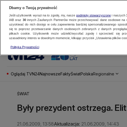
Dbamy o Twoją prywatność
Jeśli użytkownik wyrazi na to zgodę, my, nasze
podmioty stowarzyszone
i naszych
IAB oraz
30
innych Zaufanych Partnerów może przechowywać dane osobowe na ur
uzyskiwać do nich dostęp w celu zapewnienia bardziej spersonalizowanego sposo
się to poprzez przetwarzanie danych osobowych zebranych z danych przegląd
plikach cookie. Użytkownik może udzielić/wycofać zgodę i sprzeciwić się pr
uzasadniony interes w dowolnym momencie, klikając przycisk „Ustawienia plików cook
Polityka Prywatności
Oglądaj TVN24
Najnowsze
Fakty
Świat
Polska
Regionalne
ŚWIAT
Były prezydent ostrzega. Eli
21.06.2009, 13:58
Aktualizacja:
21.06.2009, 14:43