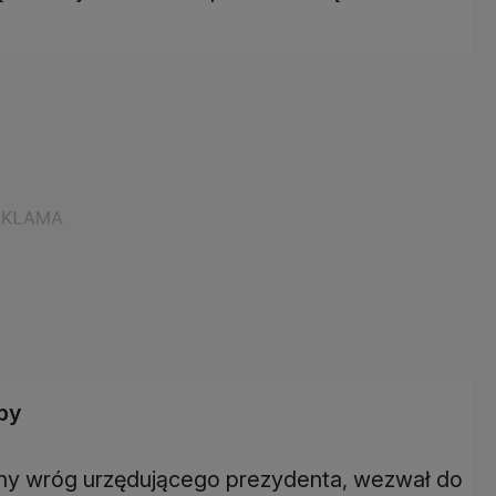
by
olejny wróg urzędującego prezydenta, wezwał do