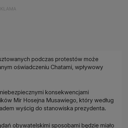
esztowanych podczas protestów może
ydanym oświadczeniu Chatami, wpływowy
d niebezpiecznymi konsekwencjami
ników Mir Hosejna Musawiego, który według
żadem wyścig do stanowiska prezydenta.
żądań obywatelskimi sposobami będzie miało