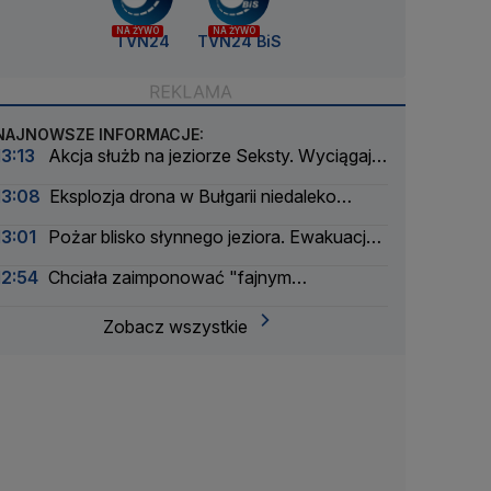
NA ŻYWO
NA ŻYWO
TVN24
TVN24 BiS
NAJNOWSZE INFORMACJE:
13:13
Akcja służb na jeziorze Seksty. Wyciągają
zatopione łodzie
13:08
Eksplozja drona w Bułgarii niedaleko
tłoczni gazu
13:01
Pożar blisko słynnego jeziora. Ewakuacja
kilkuset turystów
12:54
Chciała zaimponować "fajnym
chłopakom". Okazało się, że są policjantami
Zobacz wszystkie