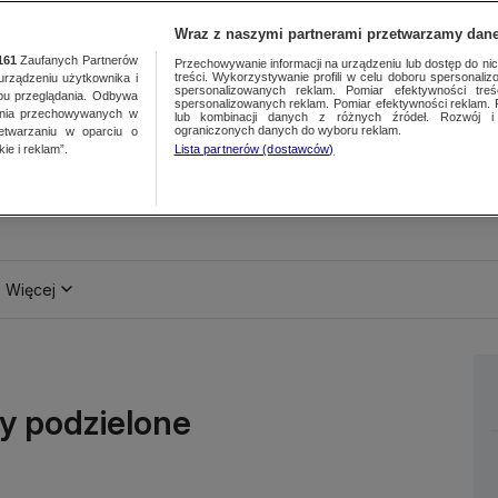
Wraz z naszymi partnerami przetwarzamy dane
161
Zaufanych Partnerów
Przechowywanie informacji na urządzeniu lub dostęp do nich.
treści. Wykorzystywanie profili w celu doboru spersonalizo
ządzeniu użytkownika i
spersonalizowanych reklam. Pomiar efektywności treś
bu przeglądania. Odbywa
spersonalizowanych reklam. Pomiar efektywności reklam. 
ania przechowywanych w
lub kombinacji danych z różnych źródeł. Rozwój i 
ograniczonych danych do wyboru reklam.
zetwarzaniu w oparciu o
ie i reklam”.
Lista partnerów (dostawców)
Więcej
ty podzielone