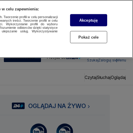
 w celu zapewnienia:
 Tworzenie profili w celu personalizacji
Akceptuję
wanych treści. Tworzenie profili w celu
ci. Wykorzystanie profili do wyboru
Rozumienie odbiorców dzięki statystyce
ulepszanie usług. Wykorzystywanie
Pokaż cele
SUBSKRYBUJ
Przejdź do
Szukaj
Zaloguj się
Menu
Czytaj
Słuchaj
Oglądaj
OGLĄDAJ NA ŻYWO