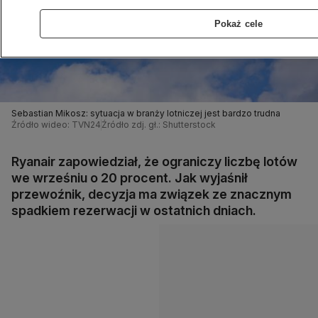
Pokaż cele
Sebastian Mikosz: sytuacja w branży lotniczej jest bardzo trudna
Źródło wideo: TVN24
Źródło zdj. gł.: Shutterstock
Ryanair zapowiedział, że ograniczy liczbę lotów
we wrześniu o 20 procent. Jak wyjaśnił
przewoźnik, decyzja ma związek ze znacznym
spadkiem rezerwacji w ostatnich dniach.