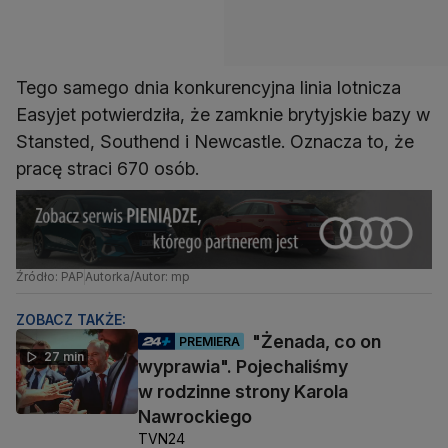
Tego samego dnia konkurencyjna linia lotnicza
Easyjet potwierdziła, że ​​zamknie brytyjskie bazy w
Stansted, Southend i Newcastle. Oznacza to, że
pracę straci 670 osób.
Źródło: PAP
Autorka/Autor: mp
ZOBACZ TAKŻE:
"Żenada, co on
PREMIERA
27 min
wyprawia". Pojechaliśmy
w rodzinne strony Karola
Nawrockiego
TVN24