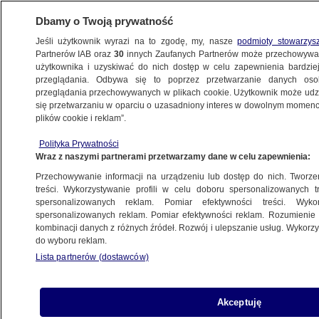
Dbamy o Twoją prywatność
Jeśli użytkownik wyrazi na to zgodę, my, nasze
podmioty stowarzys
Partnerów IAB oraz
30
innych Zaufanych Partnerów może przechowywa
BIZNES
użytkownika i uzyskiwać do nich dostęp w celu zapewnienia bardzi
przeglądania. Odbywa się to poprzez przetwarzanie danych os
przeglądania przechowywanych w plikach cookie. Użytkownik może udzie
ZE ŚWIATA
się przetwarzaniu w oparciu o uzasadniony interes w dowolnym momencie
plików cookie i reklam”.
Największy przewoźnik w Europie tnie
Polityka Prywatności
siatkę połączeń. To efekt koronawirusa
Wraz z naszymi partnerami przetwarzamy dane w celu zapewnienia:
Przechowywanie informacji na urządzeniu lub dostęp do nich. Tworzeni
18.08.2020, 10:13
treści. Wykorzystywanie profili w celu doboru spersonalizowanych tr
spersonalizowanych reklam. Pomiar efektywności treści. Wyko
spersonalizowanych reklam. Pomiar efektywności reklam. Rozumienie o
Udostępnij
kombinacji danych z różnych źródeł. Rozwój i ulepszanie usług. Wykor
do wyboru reklam.
Lista partnerów (dostawców)
Akceptuję