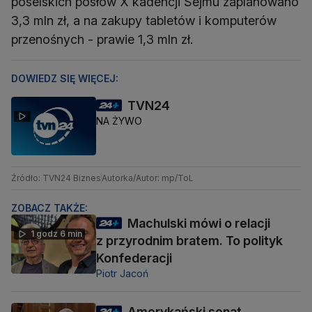
poselskich posłów X kadencji Sejmu zaplanowano
3,3 mln zł, a na zakupy tabletów i komputerów
przenośnych - prawie 1,3 mln zł.
DOWIEDZ SIĘ WIĘCEJ:
TVN24
NA ŻYWO
Źródło: TVN24 Biznes
Autorka/Autor: mp/ToL
ZOBACZ TAKŻE:
Machulski mówi o relacji
1 godz 6 min
z przyrodnim bratem. To polityk
Konfederacji
Piotr Jacoń
Amerykański senat