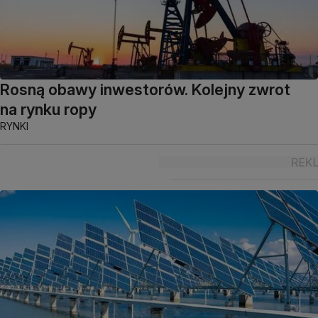
Rosną obawy inwestorów. Kolejny zwrot
na rynku ropy
RYNKI