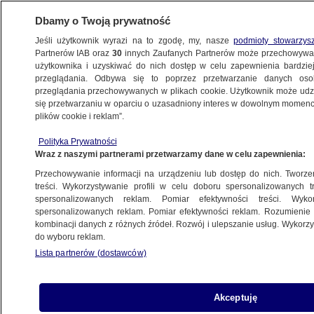
Dbamy o Twoją prywatność
Jeśli użytkownik wyrazi na to zgodę, my, nasze
podmioty stowarzys
Partnerów IAB oraz
30
innych Zaufanych Partnerów może przechowywa
BIZNES
użytkownika i uzyskiwać do nich dostęp w celu zapewnienia bardzi
przeglądania. Odbywa się to poprzez przetwarzanie danych os
przeglądania przechowywanych w plikach cookie. Użytkownik może udzie
Z KRAJU
się przetwarzaniu w oparciu o uzasadniony interes w dowolnym momencie
plików cookie i reklam”.
Odprawy, podróże, remonty. Zmiana
Polityka Prywatności
kadencji Sejmu ma kosztować ponad 42
Wraz z naszymi partnerami przetwarzamy dane w celu zapewnienia:
miliony złotych
Przechowywanie informacji na urządzeniu lub dostęp do nich. Tworzeni
treści. Wykorzystywanie profili w celu doboru spersonalizowanych tr
27.07.2022, 17:42
spersonalizowanych reklam. Pomiar efektywności treści. Wyko
spersonalizowanych reklam. Pomiar efektywności reklam. Rozumienie o
kombinacji danych z różnych źródeł. Rozwój i ulepszanie usług. Wykor
Udostępnij
do wyboru reklam.
Lista partnerów (dostawców)
Akceptuję