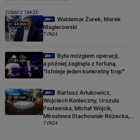
ZOBACZ TAKŻE:
Waldemar Żurek, Marek
44 min
Magierowski
TVN24
Była mózgiem operacji,
45 min
a później zaginęła z fortuną.
"Istnieje jeden konkretny trop"
Bartosz Arłukowicz,
55 min
Wojciech Konieczny, Urszula
Pasławska, Michał Wójcik,
Mirosława Stachowiak-Różecka,
TVN24
Barbara Socha