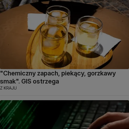
"Chemiczny zapach, piekący, gorzkawy
smak". GIS ostrzega
Z KRAJU