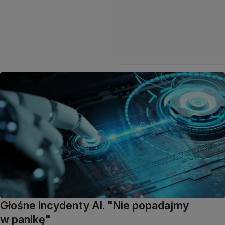
Głośne incydenty AI. "Nie popadajmy
w panikę"