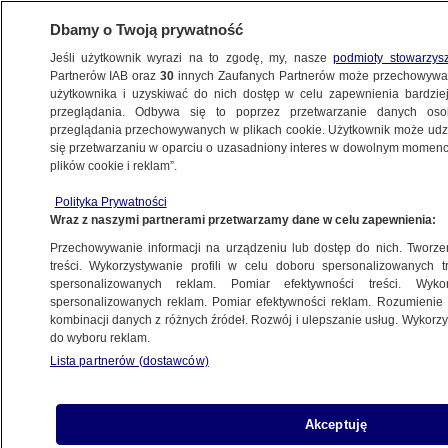
Dbamy o Twoją prywatność
Jeśli użytkownik wyrazi na to zgodę, my, nasze
podmioty stowarzys
Partnerów IAB oraz
30
innych Zaufanych Partnerów może przechowywa
BIZNES
użytkownika i uzyskiwać do nich dostęp w celu zapewnienia bardzi
przeglądania. Odbywa się to poprzez przetwarzanie danych os
przeglądania przechowywanych w plikach cookie. Użytkownik może udzie
Z KRAJU
się przetwarzaniu w oparciu o uzasadniony interes w dowolnym momencie
plików cookie i reklam”.
Wstrzymane loty do Londynu. Kwarantanna
Polityka Prywatności
"drastycznie ograniczyła popyt i sprzedaż
Wraz z naszymi partnerami przetwarzamy dane w celu zapewnienia:
biletów"
Przechowywanie informacji na urządzeniu lub dostęp do nich. Tworzeni
treści. Wykorzystywanie profili w celu doboru spersonalizowanych tr
20.10.2020, 12:15
spersonalizowanych reklam. Pomiar efektywności treści. Wyko
spersonalizowanych reklam. Pomiar efektywności reklam. Rozumienie o
kombinacji danych z różnych źródeł. Rozwój i ulepszanie usług. Wykor
Udostępnij
do wyboru reklam.
Lista partnerów (dostawców)
Akceptuję