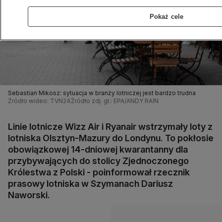
Pokaż cele
Sebastian Mikosz: sytuacja w branży lotniczej jest bardzo trudna
Źródło wideo: TVN24
Źródło zdj. gł.: EPA/ANDY RAIN
Linie lotnicze Wizz Air i Ryanair wstrzymały loty z
lotniska Olsztyn-Mazury do Londynu. To pokłosie
obowiązkowej 14-dniowej kwarantanny dla
przybywających do stolicy Zjednoczonego
Królestwa z Polski - poinformował rzecznik
prasowy lotniska w Szymanach Dariusz
Naworski.