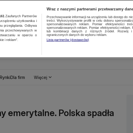
Wraz z naszymi partnerami przetwarzamy dane
161
Zaufanych Partnerów
Przechowywanie informacji na urządzeniu lub dostęp do nich.
treści. Wykorzystywanie profili w celu doboru spersonalizo
ządzeniu użytkownika i
spersonalizowanych reklam. Pomiar efektywności treś
bu przeglądania. Odbywa
spersonalizowanych reklam. Pomiar efektywności reklam. 
ania przechowywanych w
lub kombinacji danych z różnych źródeł. Rozwój i 
ograniczonych danych do wyboru reklam.
zetwarzaniu w oparciu o
ie i reklam”.
Lista partnerów (dostawców)
Rynki
Dla firm
Więcej
my emerytalne. Polska spadła