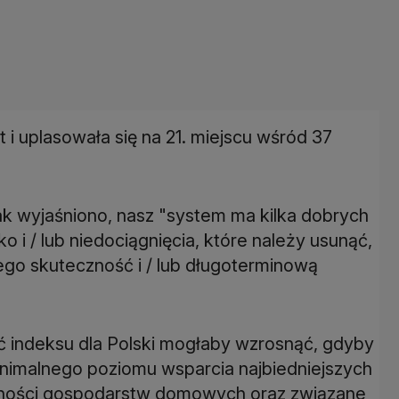
 i uplasowała się na 21. miejscu wśród 37
ak wyjaśniono, nasz "system ma kilka dobrych
o i / lub niedociągnięcia, które należy usunąć,
go skuteczność i / lub długoterminową
ć indeksu dla Polski mogłaby wzrosnąć, gdyby
 minimalnego poziomu wsparcia najbiedniejszych
dności gospodarstw domowych oraz związane