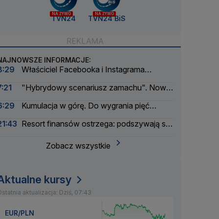
NA ŻYWO
NA ŻYWO
TVN24
TVN24 BiS
NAJNOWSZE INFORMACJE:
8:29
Właściciel Facebooka i Instagrama
ukarany. Musi zapłacić ogromną kwotę
7:21
"Hybrydowy scenariusz zamachu". Nowe
informacje w sprawie drona na lotnisku
6:29
Kumulacja w górę. Do wygrania pięć
milionów złotych
21:43
Resort finansów ostrzega: podszywają się
pod skarbówkę
Zobacz wszystkie
Aktualne kursy
statnia aktualizacja: Dziś, 07:43
EUR/PLN