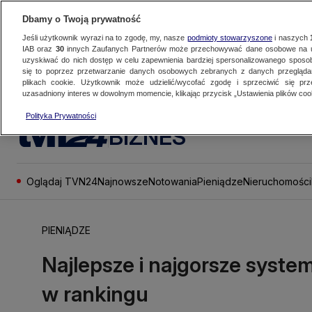
Dbamy o Twoją prywatność
Jeśli użytkownik wyrazi na to zgodę, my, nasze
podmioty stowarzyszone
i naszych
IAB oraz
30
innych Zaufanych Partnerów może przechowywać dane osobowe na ur
uzyskiwać do nich dostęp w celu zapewnienia bardziej spersonalizowanego sposo
się to poprzez przetwarzanie danych osobowych zebranych z danych przegląd
plikach cookie. Użytkownik może udzielić/wycofać zgodę i sprzeciwić się pr
uzasadniony interes w dowolnym momencie, klikając przycisk „Ustawienia plików cook
Polityka Prywatności
BIZNES
Oglądaj TVN24
Najnowsze
Notowania
Pieniądze
Nieruchomości
PIENIĄDZE
Najlepsze i najgorsze syste
w rankingu