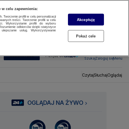
 w celu zapewnienia:
 Tworzenie profili w celu personalizacji
Akceptuję
wanych treści. Tworzenie profili w celu
ci. Wykorzystanie profili do wyboru
Rozumienie odbiorców dzięki statystyce
ulepszanie usług. Wykorzystywanie
Pokaż cele
SUBSKRYBUJ
Przejdź do
Szukaj
Zaloguj się
Menu
Czytaj
Słuchaj
Oglądaj
OGLĄDAJ NA ŻYWO