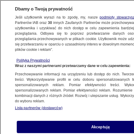
Dbamy o Twoją prywatność
Jeśli użytkownik wyrazi na to zgodę, my, nasze
podmioty stowarzys
Partnerów IAB oraz
30
innych Zaufanych Partnerów może przechowywa
BIZNES
użytkownika i uzyskiwać do nich dostęp w celu zapewnienia bardzi
przeglądania. Odbywa się to poprzez przetwarzanie danych os
przeglądania przechowywanych w plikach cookie. Użytkownik może udzie
NAJNOWSZE
się przetwarzaniu w oparciu o uzasadniony interes w dowolnym momencie
plików cookie i reklam”.
Kolejny kraj otwiera się dla podróżnych.
Polityka Prywatności
Na liście nie ma jednak Polski
Wraz z naszymi partnerami przetwarzamy dane w celu zapewnienia:
Przechowywanie informacji na urządzeniu lub dostęp do nich. Tworzeni
8.07.2020, 21:36
treści. Wykorzystywanie profili w celu doboru spersonalizowanych tr
spersonalizowanych reklam. Pomiar efektywności treści. Wyko
spersonalizowanych reklam. Pomiar efektywności reklam. Rozumienie o
Udostępnij
kombinacji danych z różnych źródeł. Rozwój i ulepszanie usług. Wykor
do wyboru reklam.
Lista partnerów (dostawców)
Akceptuję