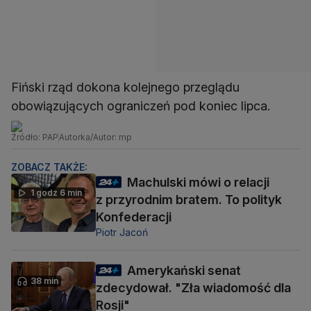
Fiński rząd dokona kolejnego przeglądu
obowiązujących ograniczeń pod koniec lipca.
Źródło: PAP
Autorka/Autor: mp
ZOBACZ TAKŻE:
Machulski mówi o relacji
1 godz 6 min
z przyrodnim bratem. To polityk
Konfederacji
Piotr Jacoń
Amerykański senat
38 min
zdecydował. "Zła wiadomość dla
Rosji"