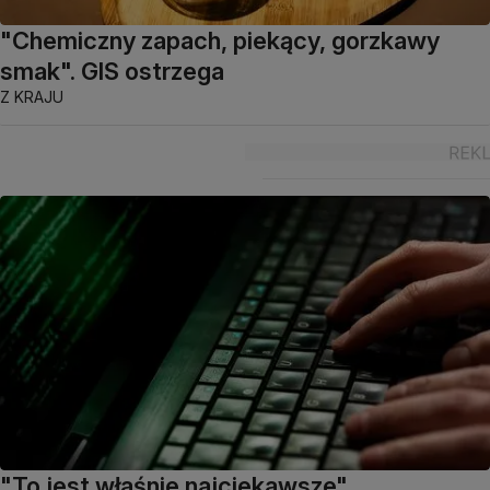
"Chemiczny zapach, piekący, gorzkawy
smak". GIS ostrzega
Z KRAJU
"To jest właśnie najciekawsze".