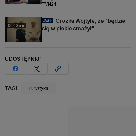
TVN24
Groziła Wojtyle, że "będzie
45 min
się w piekle smażył"
UDOSTĘPNIJ:
TAGI:
Turystyka