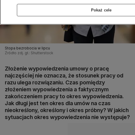
Pokaż cele
Stopa bezrobocia w lipcu
Źródło zdj. gł.: Shutterstock
Złożenie wypowiedzenia umowy o pracę
najczęściej nie oznacza, że stosunek pracy od
razu ulega rozwiązaniu. Czas pomiędzy
złożeniem wypowiedzenia a faktycznym
zakończeniem pracy to okres wypowiedzenia.
Jak długi jest ten okres dla umów na czas
nieokreślony, określony i okres próbny? W jakich
sytuacjach okres wypowiedzenia nie występuje?