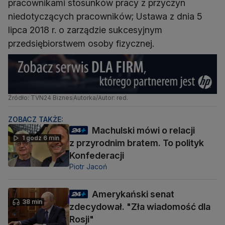
pracownikami stosunków pracy z przyczyn
niedotyczących pracowników; Ustawa z dnia 5
lipca 2018 r. o zarządzie sukcesyjnym
przedsiębiorstwem osoby fizycznej.
Źródło: TVN24 Biznes
Autorka/Autor: red.
ZOBACZ TAKŻE:
Machulski mówi o relacji
1 godz 6 min
z przyrodnim bratem. To polityk
Konfederacji
Piotr Jacoń
Amerykański senat
38 min
zdecydował. "Zła wiadomość dla
Rosji"