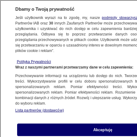
Dbamy o Twoją prywatność
Jeśli użytkownik wyrazi na to zgodę, my, nasze
podmioty stowarzys
Partnerów IAB oraz
30
innych Zaufanych Partnerów może przechowywa
BIZNES
użytkownika i uzyskiwać do nich dostęp w celu zapewnienia bardzi
przeglądania. Odbywa się to poprzez przetwarzanie danych os
przeglądania przechowywanych w plikach cookie. Użytkownik może udzie
DLA FIRM
się przetwarzaniu w oparciu o uzasadniony interes w dowolnym momencie
plików cookie i reklam”.
Okres wypowiedzenia umowy o pracę – jak
Polityka Prywatności
długo trwa i od czego to zależy
Wraz z naszymi partnerami przetwarzamy dane w celu zapewnienia:
Przechowywanie informacji na urządzeniu lub dostęp do nich. Tworzeni
31.08.2021, 14:48
treści. Wykorzystywanie profili w celu doboru spersonalizowanych tr
spersonalizowanych reklam. Pomiar efektywności treści. Wyko
spersonalizowanych reklam. Pomiar efektywności reklam. Rozumienie o
Udostępnij
kombinacji danych z różnych źródeł. Rozwój i ulepszanie usług. Wykor
do wyboru reklam.
Lista partnerów (dostawców)
Akceptuję