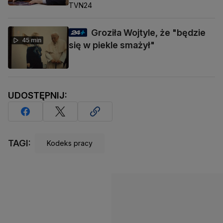
TVN24
Groziła Wojtyle, że "będzie
45 min
się w piekle smażył"
UDOSTĘPNIJ:
TAGI:
Kodeks pracy