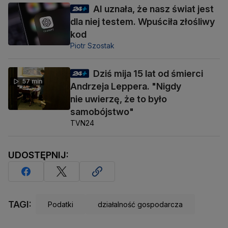
AI uznała, że nasz świat jest
dla niej testem. Wpuściła złośliwy
kod
Piotr Szostak
Dziś mija 15 lat od śmierci
57 min
Andrzeja Leppera. "Nigdy
nie uwierzę, że to było
samobójstwo"
TVN24
UDOSTĘPNIJ:
TAGI:
Podatki
działalność gospodarcza