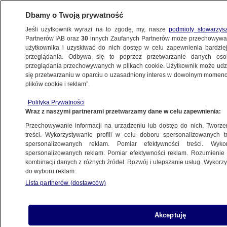
Dbamy o Twoją prywatność
Jeśli użytkownik wyrazi na to zgodę, my, nasze
podmioty stowarzys
Partnerów IAB oraz
30
innych Zaufanych Partnerów może przechowywa
BIZNES
użytkownika i uzyskiwać do nich dostęp w celu zapewnienia bardzi
przeglądania. Odbywa się to poprzez przetwarzanie danych os
przeglądania przechowywanych w plikach cookie. Użytkownik może udzie
DLA FIRM
się przetwarzaniu w oparciu o uzasadniony interes w dowolnym momencie
plików cookie i reklam”.
CIT-8 – kto i do kiedy go składa? Co zrobić,
Polityka Prywatności
gdy w CIT-8 będą błędy?
Wraz z naszymi partnerami przetwarzamy dane w celu zapewnienia:
Przechowywanie informacji na urządzeniu lub dostęp do nich. Tworzeni
12.01.2022, 07:00
treści. Wykorzystywanie profili w celu doboru spersonalizowanych tr
spersonalizowanych reklam. Pomiar efektywności treści. Wyko
spersonalizowanych reklam. Pomiar efektywności reklam. Rozumienie o
Udostępnij
kombinacji danych z różnych źródeł. Rozwój i ulepszanie usług. Wykor
do wyboru reklam.
Lista partnerów (dostawców)
Akceptuję