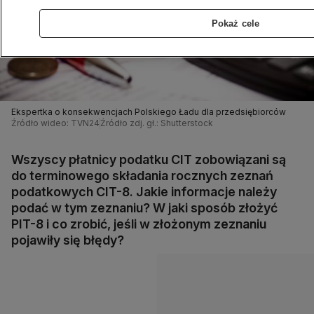
Pokaż cele
Ekspertka o konsekwencjach Polskiego Ładu dla przedsiębiorców
Źródło wideo: TVN24
Źródło zdj. gł.: Shutterstock
Wszyscy płatnicy podatku CIT zobowiązani są
do terminowego składania rocznych zeznań
podatkowych CIT-8. Jakie informacje należy
podać w tym zeznaniu? W jaki sposób złożyć
PIT-8 i co zrobić, jeśli w złożonym zeznaniu
pojawiły się błędy?