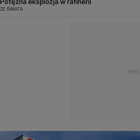
Potężna eksplozja w rafinerii
ZE ŚWIATA