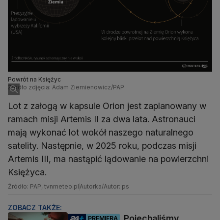
Powrót na Księżyc
Źródło zdjęcia: Adam Ziemienowicz/PAP
Lot z załogą w kapsule Orion jest zaplanowany w
ramach misji Artemis II za dwa lata. Astronauci
mają wykonać lot wokół naszego naturalnego
satelity. Następnie, w 2025 roku, podczas misji
Artemis III, ma nastąpić lądowanie na powierzchni
Księżyca.
Źródło: PAP, tvnmeteo.pl
Autorka/Autor: ps
ZOBACZ TAKŻE:
Pojechaliśmy
PREMIERA