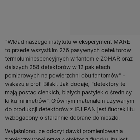
"Wkład naszego instytutu w eksperyment MARE
to przede wszystkim 276 pasywnych detektorów
termoluminescencyjnych w fantomie ZOHAR oraz
dalszych 288 detektorów w 12 pakietach
pomiarowych na powierzchni obu fantomów" -
wskazuje prof. Bilski. Jak dodaje, "detektory te
mają postać cienkich, białych pastylek o średnicy
kilku milimetrów". Głównym materiałem używanym
do produkcji detektorów z IFJ PAN jest fluorek litu
wzbogacony o starannie dobrane domieszki.
Wyjaśniono, że odczyt dawki promieniowania
zarejestrowanej przez detektor z fluorku litu jest