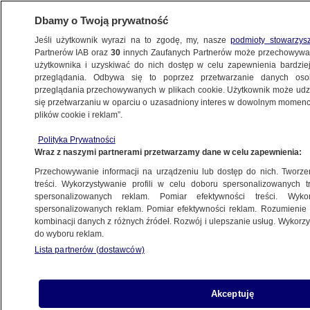
Dbamy o Twoją prywatność
Jeśli użytkownik wyrazi na to zgodę, my, nasze
podmioty stowarzys
Partnerów IAB oraz
30
innych Zaufanych Partnerów może przechowywa
METEO
użytkownika i uzyskiwać do nich dostęp w celu zapewnienia bardzi
przeglądania. Odbywa się to poprzez przetwarzanie danych os
przeglądania przechowywanych w plikach cookie. Użytkownik może udzie
NAUKA
się przetwarzaniu w oparciu o uzasadniony interes w dowolnym momencie
plików cookie i reklam”.
Helga i Zohar - pierwsi "pasażerowie"
Polityka Prywatności
kapsuły Orion - wracają z kosmosu
Wraz z naszymi partnerami przetwarzamy dane w celu zapewnienia:
na Ziemię
Przechowywanie informacji na urządzeniu lub dostęp do nich. Tworzeni
treści. Wykorzystywanie profili w celu doboru spersonalizowanych tr
10.12.2022, 12:58
spersonalizowanych reklam. Pomiar efektywności treści. Wyko
spersonalizowanych reklam. Pomiar efektywności reklam. Rozumienie o
kombinacji danych z różnych źródeł. Rozwój i ulepszanie usług. Wykor
Udostępnij
do wyboru reklam.
Lista partnerów (dostawców)
Statek Orion misji Artemis I ma wylądować w
niedzielę na Oceanie Spokojnym. Razem z nim na
Ziemię wrócą dwa ludzkie fantomy umieszczone
Akceptuję