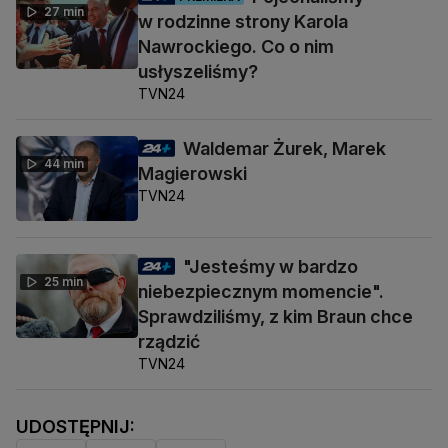
27 min
w rodzinne strony Karola
Nawrockiego. Co o nim
usłyszeliśmy?
TVN24
Waldemar Żurek, Marek
44 min
Magierowski
TVN24
"Jesteśmy w bardzo
25 min
niebezpiecznym momencie".
Sprawdziliśmy, z kim Braun chce
rządzić
TVN24
UDOSTĘPNIJ: