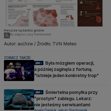
Kleszcze są bardzo groźne
Źródło zdjęcia: Lasy Państwowe
Autor: ao//rzw / Źródło: TVN Meteo
ZOBACZ TAKŻE:
Była mózgiem operacji,
45 min
a później zaginęła z fortuną.
"Istnieje jeden konkretny trop"
Śmiertelna pomyłka przy
"prostym" zabiegu. Lekarz:
nie jesteśmy serwisantami
Agata Daniluk,
Jakub Stachowiak