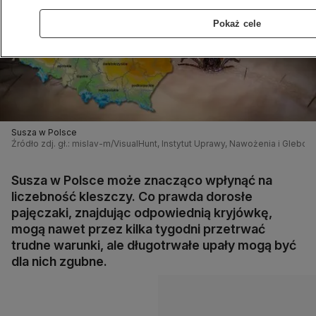
Pokaż cele
Susza w Polsce
Źródło zdj. gł.: mislav-m/VisualHunt, Instytut Uprawy, Nawożenia i Glebo
Susza w Polsce może znacząco wpłynąć na
liczebność kleszczy. Co prawda dorosłe
pajęczaki, znajdując odpowiednią kryjówkę,
mogą nawet przez kilka tygodni przetrwać
trudne warunki, ale długotrwałe upały mogą być
dla nich zgubne.