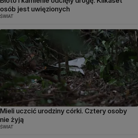
Błoto i kamienie odcięły drogę. Kilkaset
osób jest uwięzionych
ŚWIAT
Mieli uczcić urodziny córki. Cztery osoby
nie żyją
ŚWIAT