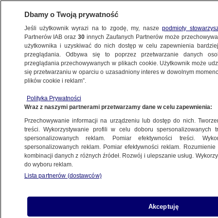
Dbamy o Twoją prywatność
Jeśli użytkownik wyrazi na to zgodę, my, nasze
podmioty stowarzys
Partnerów IAB oraz
30
innych Zaufanych Partnerów może przechowywa
METEO
użytkownika i uzyskiwać do nich dostęp w celu zapewnienia bardzi
przeglądania. Odbywa się to poprzez przetwarzanie danych os
przeglądania przechowywanych w plikach cookie. Użytkownik może udzie
NAJNOWSZE
się przetwarzaniu w oparciu o uzasadniony interes w dowolnym momencie
plików cookie i reklam”.
Susza nie sprzyja kleszczom. "Mała
Polityka Prywatności
wilgotność może mocno przetrzebić
Wraz z naszymi partnerami przetwarzamy dane w celu zapewnienia:
populację"
Przechowywanie informacji na urządzeniu lub dostęp do nich. Tworzeni
treści. Wykorzystywanie profili w celu doboru spersonalizowanych tr
22.06.2018, 18:48
spersonalizowanych reklam. Pomiar efektywności treści. Wyko
spersonalizowanych reklam. Pomiar efektywności reklam. Rozumienie o
kombinacji danych z różnych źródeł. Rozwój i ulepszanie usług. Wykor
Udostępnij
do wyboru reklam.
Lista partnerów (dostawców)
Akceptuję