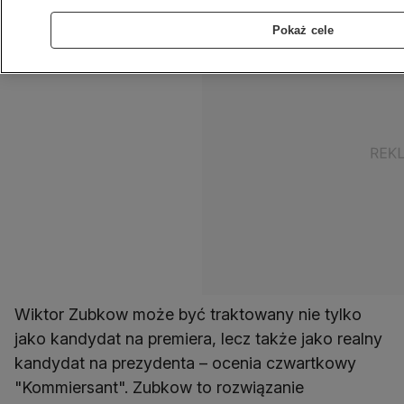
Pokaż cele
Wiktor Zubkow może być traktowany nie tylko
jako kandydat na premiera, lecz także jako realny
kandydat na prezydenta – ocenia czwartkowy
"Kommiersant". Zubkow to rozwiązanie