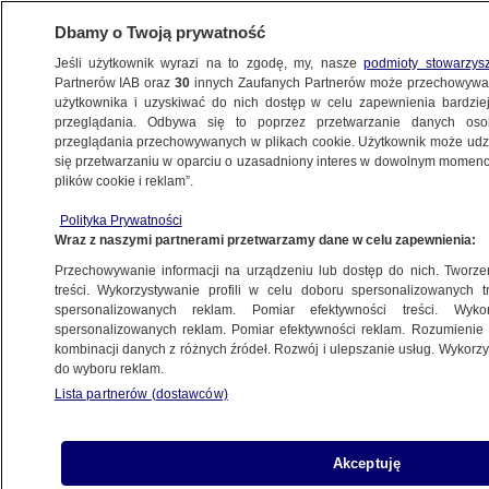
Dbamy o Twoją prywatność
Jeśli użytkownik wyrazi na to zgodę, my, nasze
podmioty stowarzys
Partnerów IAB oraz
30
innych Zaufanych Partnerów może przechowywa
użytkownika i uzyskiwać do nich dostęp w celu zapewnienia bardzi
przeglądania. Odbywa się to poprzez przetwarzanie danych os
przeglądania przechowywanych w plikach cookie. Użytkownik może udzie
ŚWIAT
się przetwarzaniu w oparciu o uzasadniony interes w dowolnym momencie
plików cookie i reklam”.
Zubkow po Putinie
Polityka Prywatności
Wraz z naszymi partnerami przetwarzamy dane w celu zapewnienia:
13.09.2007, 10:33
Aktualizacja:
13.09.2007, 16:00
Przechowywanie informacji na urządzeniu lub dostęp do nich. Tworzeni
treści. Wykorzystywanie profili w celu doboru spersonalizowanych tr
Udostępnij
spersonalizowanych reklam. Pomiar efektywności treści. Wyko
spersonalizowanych reklam. Pomiar efektywności reklam. Rozumienie o
kombinacji danych z różnych źródeł. Rozwój i ulepszanie usług. Wykor
- Jeśli coś osiągnę na stanowisku premiera, to
do wyboru reklam.
niewykluczone, że tak się stanie - powiedział
Lista partnerów (dostawców)
Wiktor Zubkow zapytany, czy będzie
kandydować na prezydenta. Rosyjscy
komentatorzy różnią się w ocenach środowych
Akceptuję
zmian na szczytach władzy w Moskwie.