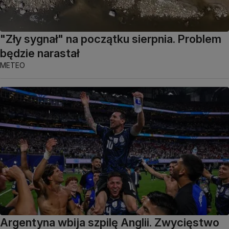
"Zły sygnał" na początku sierpnia. Problem
będzie narastał
METEO
Argentyna wbija szpilę Anglii. Zwycięstwo