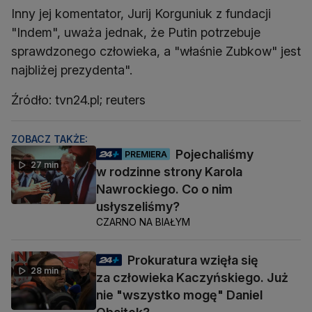
Inny jej komentator, Jurij Korguniuk z fundacji
"Indem", uważa jednak, że Putin potrzebuje
sprawdzonego człowieka, a "właśnie Zubkow" jest
najbliżej prezydenta".
Źródło: tvn24.pl; reuters
ZOBACZ TAKŻE:
Pojechaliśmy
PREMIERA
27 min
w rodzinne strony Karola
Nawrockiego. Co o nim
usłyszeliśmy?
CZARNO NA BIAŁYM
Prokuratura wzięła się
28 min
za człowieka Kaczyńskiego. Już
nie "wszystko mogę" Daniel