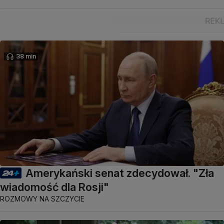
38 min
Amerykański senat zdecydował. "Zła
wiadomość dla Rosji"
ROZMOWY NA SZCZYCIE