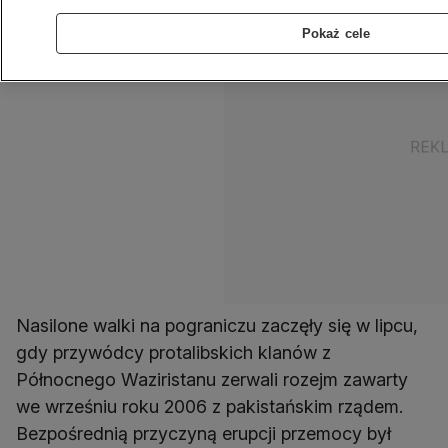
Pokaż cele
Nasilone walki na pograniczu zaczęły się w lipcu,
gdy przywódcy protalibskich klanów z
Północnego Waziristanu zerwali rozejm zawarty
we wrześniu roku 2006 z pakistańskim rządem.
Bezpośrednią przyczyną erupcji przemocy był