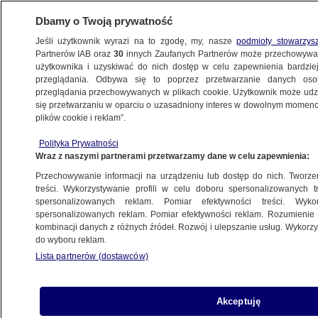
Dbamy o Twoją prywatność
Jeśli użytkownik wyrazi na to zgodę, my, nasze
podmioty stowarzys
Partnerów IAB oraz
30
innych Zaufanych Partnerów może przechowywa
użytkownika i uzyskiwać do nich dostęp w celu zapewnienia bardzi
przeglądania. Odbywa się to poprzez przetwarzanie danych os
przeglądania przechowywanych w plikach cookie. Użytkownik może udzie
ŚWIAT
się przetwarzaniu w oparciu o uzasadniony interes w dowolnym momencie
plików cookie i reklam”.
Pakistańskie pogranicze w ogniu
Polityka Prywatności
Wraz z naszymi partnerami przetwarzamy dane w celu zapewnienia:
9.10.2007, 08:54
Aktualizacja:
9.10.2007, 11:11
Przechowywanie informacji na urządzeniu lub dostęp do nich. Tworzeni
treści. Wykorzystywanie profili w celu doboru spersonalizowanych tr
Udostępnij
spersonalizowanych reklam. Pomiar efektywności treści. Wyko
spersonalizowanych reklam. Pomiar efektywności reklam. Rozumienie o
kombinacji danych z różnych źródeł. Rozwój i ulepszanie usług. Wykor
Co najmniej 45 pakistańskich żołnierzy i 150
do wyboru reklam.
islamskich bojowników zginęło w trwających od
Lista partnerów (dostawców)
niedzieli walkach na pograniczu pakistańsko-
afgańskim. Kilkudziesięciu żołnierzy uważa się
za zaginionych.
Akceptuję