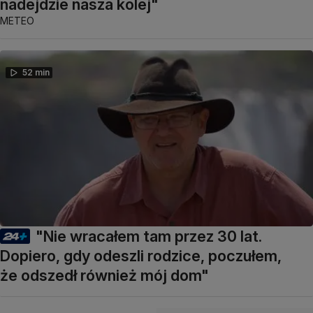
nadejdzie nasza kolej"
METEO
52 min
"Nie wracałem tam przez 30 lat.
Dopiero, gdy odeszli rodzice, poczułem,
że odszedł również mój dom"