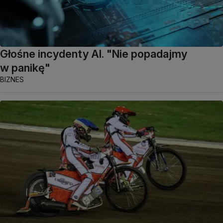
Głośne incydenty AI. "Nie popadajmy
w panikę"
BIZNES