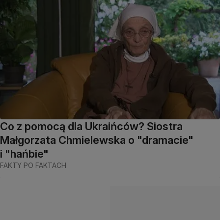
Co z pomocą dla Ukraińców? Siostra
Małgorzata Chmielewska o "dramacie"
i "hańbie"
FAKTY PO FAKTACH