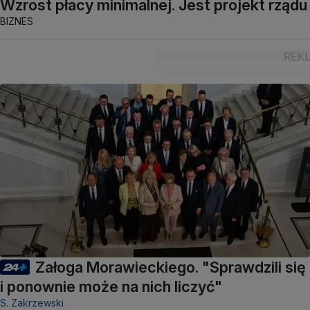
Wzrost płacy minimalnej. Jest projekt rządu
BIZNES
Załoga Morawieckiego. "Sprawdzili się
i ponownie może na nich liczyć"
S. Zakrzewski