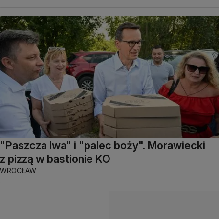
"Paszcza lwa" i "palec boży". Morawiecki
z pizzą w bastionie KO
WROCŁAW