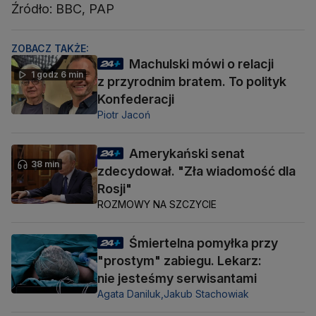
Źródło: BBC, PAP
ZOBACZ TAKŻE:
Machulski mówi o relacji
1 godz 6 min
z przyrodnim bratem. To polityk
Konfederacji
Piotr Jacoń
Amerykański senat
38 min
zdecydował. "Zła wiadomość dla
Rosji"
ROZMOWY NA SZCZYCIE
Śmiertelna pomyłka przy
"prostym" zabiegu. Lekarz:
nie jesteśmy serwisantami
Agata Daniluk,
Jakub Stachowiak