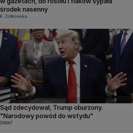
w gazetach, do rosołu i flaków sypała
środek nasenny
K. Ziółkowska
Sąd zdecydował, Trump oburzony.
"Narodowy powód do wstydu"
ŚWIAT