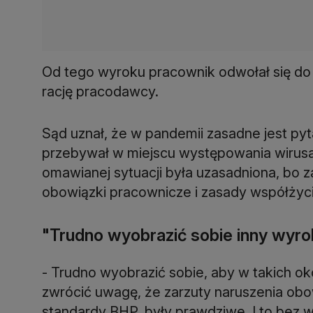
Od tego wyroku pracownik odwołał się do
rację pracodawcy.
Sąd uznał, że w pandemii zasadne jest pyt
przebywał w miejscu występowania wirusa
omawianej sytuacji była uzasadniona, bo 
obowiązki pracownicze i zasady współżyc
"Trudno wyobrazić sobie inny wyro
- Trudno wyobrazić sobie, aby w takich ok
zwrócić uwagę, że zarzuty naruszenia ob
standardy BHP, były prawdziwe. I to bez 