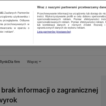
Wraz z naszymi partnerami przetwarzamy dane
161
Zaufanych Partnerów
Przechowywanie informacji na urządzeniu lub dostęp do nich.
treści. Wykorzystywanie profili w celu doboru spersonalizo
ządzeniu użytkownika i
spersonalizowanych reklam. Pomiar efektywności treś
bu przeglądania. Odbywa
spersonalizowanych reklam. Pomiar efektywności reklam. 
ania przechowywanych w
lub kombinacji danych z różnych źródeł. Rozwój i 
ograniczonych danych do wyboru reklam.
zetwarzaniu w oparciu o
ie i reklam”.
Lista partnerów (dostawców)
Rynki
Dla firm
Więcej
brak informacji o zagranicznej
wyrok