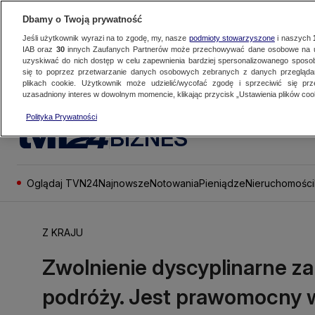
Dbamy o Twoją prywatność
Jeśli użytkownik wyrazi na to zgodę, my, nasze
podmioty stowarzyszone
i naszych
IAB oraz
30
innych Zaufanych Partnerów może przechowywać dane osobowe na ur
uzyskiwać do nich dostęp w celu zapewnienia bardziej spersonalizowanego sposo
się to poprzez przetwarzanie danych osobowych zebranych z danych przegląd
plikach cookie. Użytkownik może udzielić/wycofać zgodę i sprzeciwić się pr
uzasadniony interes w dowolnym momencie, klikając przycisk „Ustawienia plików cook
Polityka Prywatności
BIZNES
Oglądaj TVN24
Najnowsze
Notowania
Pieniądze
Nieruchomości
Z KRAJU
Zwolnienie dyscyplinarne za 
podróży. Jest prawomocny 