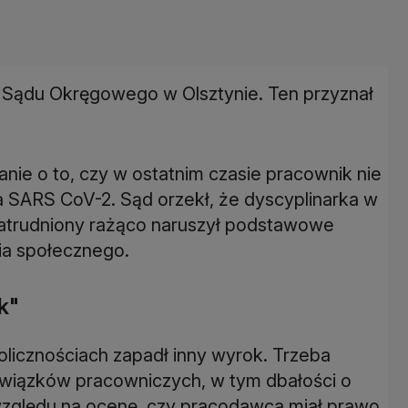
 Sądu Okręgowego w Olsztynie. Ten przyznał
anie o to, czy w ostatnim czasie pracownik nie
 SARS CoV-2. Sąd orzekł, że dyscyplinarka w
zatrudniony rażąco naruszył podstawowe
ia społecznego.
k"
olicznościach zapadł inny wyrok. Trzeba
owiązków pracowniczych, w tym dbałości o
względu na ocenę, czy pracodawca miał prawo