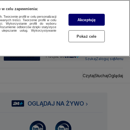
 w celu zapewnienia:
 Tworzenie profili w celu personalizacji
Akceptuję
wanych treści. Tworzenie profili w celu
ci. Wykorzystanie profili do wyboru
Rozumienie odbiorców dzięki statystyce
ulepszanie usług. Wykorzystywanie
Pokaż cele
SUBSKRYBUJ
Przejdź do
Szukaj
Zaloguj się
Menu
Czytaj
Słuchaj
Oglądaj
OGLĄDAJ NA ŻYWO