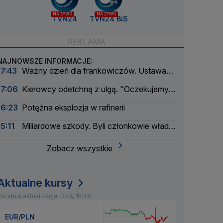
NA ŻYWO
NA ŻYWO
TVN24
TVN24 BiS
NAJNOWSZE INFORMACJE:
17:43
Ważny dzień dla frankowiczów. Ustawa
weszła w życie
17:06
Kierowcy odetchną z ulgą. "Oczekujemy
obniżek"
16:23
Potężna eksplozja w rafinerii
15:11
Miliardowe szkody. Byli członkowie władz
Orlenu z aktem oskarżenia
Zobacz wszystkie
Aktualne kursy
statnia aktualizacja: Dziś, 15:48
EUR/PLN