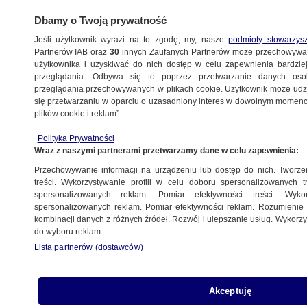
Dbamy o Twoją prywatność
Jeśli użytkownik wyrazi na to zgodę, my, nasze
podmioty stowarzys
Partnerów IAB oraz
30
innych Zaufanych Partnerów może przechowywa
BIZNES
użytkownika i uzyskiwać do nich dostęp w celu zapewnienia bardzi
przeglądania. Odbywa się to poprzez przetwarzanie danych os
przeglądania przechowywanych w plikach cookie. Użytkownik może udzie
MOTO
się przetwarzaniu w oparciu o uzasadniony interes w dowolnym momencie
plików cookie i reklam”.
Największy producent aut liczy skutki ceł.
Polityka Prywatności
Mocne uderzenie
Wraz z naszymi partnerami przetwarzamy dane w celu zapewnienia:
Przechowywanie informacji na urządzeniu lub dostęp do nich. Tworzeni
8.05.2025, 10:41
treści. Wykorzystywanie profili w celu doboru spersonalizowanych tr
spersonalizowanych reklam. Pomiar efektywności treści. Wyko
spersonalizowanych reklam. Pomiar efektywności reklam. Rozumienie o
Udostępnij
kombinacji danych z różnych źródeł. Rozwój i ulepszanie usług. Wykor
do wyboru reklam.
Lista partnerów (dostawców)
Akceptuję