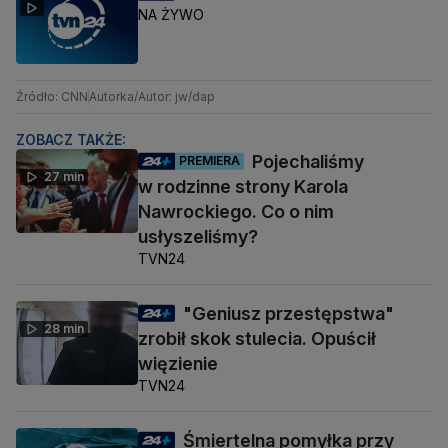
NA ŻYWO
Źródło: CNN
Autorka/Autor: jw/dap
ZOBACZ TAKŻE:
Pojechaliśmy
PREMIERA
27 min
w rodzinne strony Karola
Nawrockiego. Co o nim
usłyszeliśmy?
TVN24
"Geniusz przestępstwa"
28 min
zrobił skok stulecia. Opuścił
więzienie
TVN24
Śmiertelna pomyłka przy