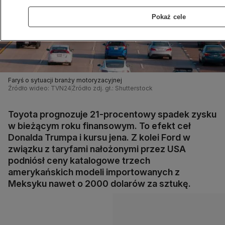
Pokaż cele
Faryś o sytuacji branży motoryzacyjnej
Źródło wideo: TVN24
Źródło zdj. gł.: Shutterstock
Toyota prognozuje 21-procentowy spadek zysku
w bieżącym roku finansowym. To efekt ceł
Donalda Trumpa i kursu jena. Z kolei Ford w
związku z taryfami nałożonymi przez USA
podniósł ceny katalogowe trzech
amerykańskich modeli importowanych z
Meksyku nawet o 2000 dolarów za sztukę.