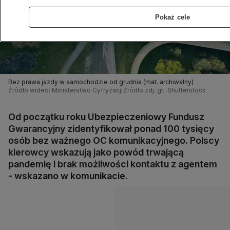
Pokaż cele
Bez prawa jazdy w samochodzie od grudnia (mat. archiwalny)
Źródło wideo: Ministerstwo Cyfryzacji
Źródło zdj. gł.: Shutterstock
Od początku roku Ubezpieczeniowy Fundusz
Gwarancyjny zidentyfikował ponad 100 tysięcy
osób bez ważnego OC komunikacyjnego. Polscy
kierowcy wskazują jako powód trwającą
pandemię i brak możliwości kontaktu z agentem
- wskazano w komunikacie.