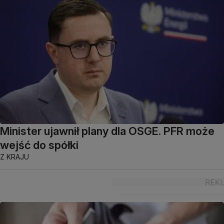
Minister ujawnił plany dla OSGE. PFR może
wejść do spółki
Z KRAJU