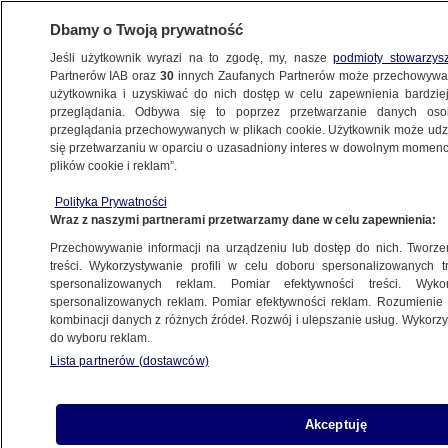
Dbamy o Twoją prywatność
Jeśli użytkownik wyrazi na to zgodę, my, nasze
podmioty stowarzys
Partnerów IAB oraz
30
innych Zaufanych Partnerów może przechowywa
BIZNES
użytkownika i uzyskiwać do nich dostęp w celu zapewnienia bardzi
przeglądania. Odbywa się to poprzez przetwarzanie danych os
przeglądania przechowywanych w plikach cookie. Użytkownik może udzie
MOTO
się przetwarzaniu w oparciu o uzasadniony interes w dowolnym momencie
plików cookie i reklam”.
To może "zrujnować domowy budżet".
Polityka Prywatności
Kierowcy tłumaczą się pandemią
Wraz z naszymi partnerami przetwarzamy dane w celu zapewnienia:
Przechowywanie informacji na urządzeniu lub dostęp do nich. Tworzeni
13.11.2020, 15:25
treści. Wykorzystywanie profili w celu doboru spersonalizowanych tr
spersonalizowanych reklam. Pomiar efektywności treści. Wyko
spersonalizowanych reklam. Pomiar efektywności reklam. Rozumienie o
Udostępnij
kombinacji danych z różnych źródeł. Rozwój i ulepszanie usług. Wykor
do wyboru reklam.
Lista partnerów (dostawców)
Akceptuję