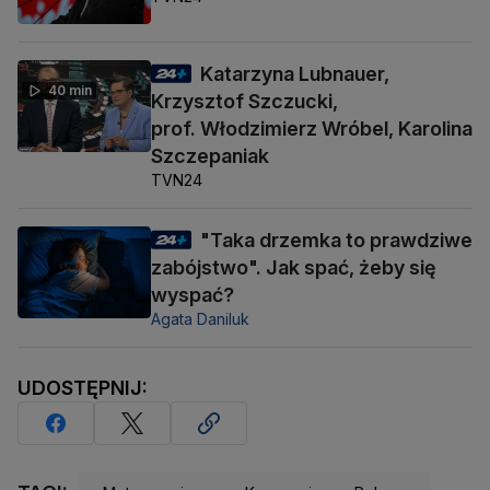
Katarzyna Lubnauer,
40 min
Krzysztof Szczucki,
prof. Włodzimierz Wróbel, Karolina
Szczepaniak
TVN24
"Taka drzemka to prawdziwe
zabójstwo". Jak spać, żeby się
wyspać?
Agata Daniluk
UDOSTĘPNIJ: