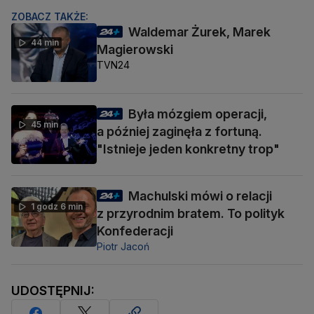
ZOBACZ TAKŻE:
Waldemar Żurek, Marek
44 min
Magierowski
TVN24
Była mózgiem operacji,
45 min
a później zaginęła z fortuną.
"Istnieje jeden konkretny trop"
Machulski mówi o relacji
1 godz 6 min
z przyrodnim bratem. To polityk
Konfederacji
Piotr Jacoń
UDOSTĘPNIJ: