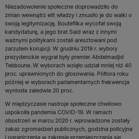
Niezadowolenie społeczne doprowadziło do
zmian wewnątrz elit władzy i zmusiło je do walki o
swoją legitymizację. Bouteflika wycofał swoją
kandydaturę, a jego brat Said wraz z innymi
ważnymi politykami zostali aresztowani pod
zarzutem korupcji. W grudniu 2019 r. wybory
prezydenckie wygrał były premier Abdelmadjid
Tebboune. W wyborach wzięło udział mniej niż 40
proc. uprawnionych do głosowania. Półtora roku
później w wyborach parlamentarnych frekwencja
wyniosła zaledwie 20 proc.
W międzyczasie nastroje społeczne chwilowo
uspokoiła pandemia COVID-19. W ramach
obostrzeń w marcu 2020 r. wprowadzone zostały
zakaz zgromadzeń publicznych, godzina policyjna
i ograniczenia w zakresie przemieszczania się