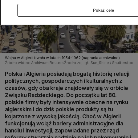
Pokaż cele
Wojna w Algierii trwała w latach 1954-1962 (nagrania archiwalne)
Źródło wideo: Archiwum Reuters
Źródło zdj. gł.: Sun_Shine / Shutterstock
Polska i Algieria posiadają bogatą historię relacji
politycznych, gospodarczych i kulturalnych z
czasów, gdy oba kraje znajdowały się w orbicie
Związku Radzieckiego. Do początku lat 80.
polskie firmy były intensywnie obecne na rynku
algierskim i do dziś polskie produkty są tu
kojarzone z wysoką jakością. Choć w Algierii
funkcjonują wciąż bariery administracyjne dla
handlu i inwestycji, zapowiadane przez rząd
reformy stwarzają nadzieję na ich pokonywanie i