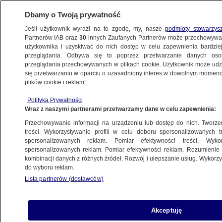
Dbamy o Twoją prywatność
Jeśli użytkownik wyrazi na to zgodę, my, nasze
podmioty stowarzys
Partnerów IAB oraz
30
innych Zaufanych Partnerów może przechowywa
BIZNES
użytkownika i uzyskiwać do nich dostęp w celu zapewnienia bardzi
przeglądania. Odbywa się to poprzez przetwarzanie danych os
przeglądania przechowywanych w plikach cookie. Użytkownik może udzie
ZE ŚWIATA
się przetwarzaniu w oparciu o uzasadniony interes w dowolnym momencie
plików cookie i reklam”.
Algieria czeka na firmy znad Wisły. "Do
Polityka Prywatności
dziś polskie produkty są tu kojarzone
Wraz z naszymi partnerami przetwarzamy dane w celu zapewnienia:
z wysoką jakością"
Przechowywanie informacji na urządzeniu lub dostęp do nich. Tworzeni
treści. Wykorzystywanie profili w celu doboru spersonalizowanych tr
16.12.2021, 16:05
spersonalizowanych reklam. Pomiar efektywności treści. Wyko
spersonalizowanych reklam. Pomiar efektywności reklam. Rozumienie o
kombinacji danych z różnych źródeł. Rozwój i ulepszanie usług. Wykor
Udostępnij
do wyboru reklam.
Lista partnerów (dostawców)
Akceptuję