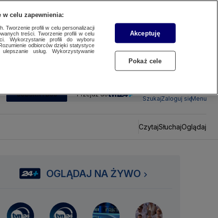
 w celu zapewnienia:
 Tworzenie profili w celu personalizacji
Akceptuję
wanych treści. Tworzenie profili w celu
ci. Wykorzystanie profili do wyboru
Rozumienie odbiorców dzięki statystyce
ulepszanie usług. Wykorzystywanie
Pokaż cele
SUBSKRYBUJ
Przejdź do
Szukaj
Zaloguj się
Menu
Czytaj
Słuchaj
Oglądaj
OGLĄDAJ NA ŻYWO