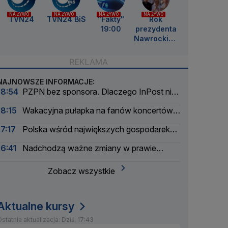
NA ŻYWO
NA ŻYWO
NA ŻYWO
NA ŻYWO
TVN24
TVN24 BiS
"Fakty"
Rok
19:00
prezydenta
Nawrockieg
o
NAJNOWSZE INFORMACJE:
18:54
PZPN bez sponsora. Dlaczego InPost nie
przedłużył umowy?
18:15
Wakacyjna pułapka na fanów koncertów.
Łatwo stracić pieniądze
17:17
Polska wśród największych gospodarek
UE. Wyprzedzamy Belgię i Szwecję
16:41
Nadchodzą ważne zmiany w prawie
energetycznym
Zobacz wszystkie
Aktualne kursy
statnia aktualizacja: Dziś, 17:43