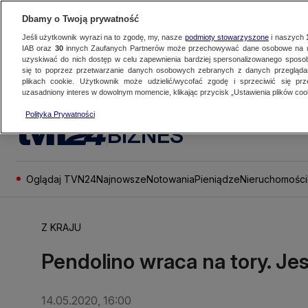
Dbamy o Twoją prywatność
Jeśli użytkownik wyrazi na to zgodę, my, nasze
podmioty stowarzyszone
i naszych
IAB oraz
30
innych Zaufanych Partnerów może przechowywać dane osobowe na ur
uzyskiwać do nich dostęp w celu zapewnienia bardziej spersonalizowanego sposo
się to poprzez przetwarzanie danych osobowych zebranych z danych przegląd
plikach cookie. Użytkownik może udzielić/wycofać zgodę i sprzeciwić się pr
uzasadniony interes w dowolnym momencie, klikając przycisk „Ustawienia plików cook
Polityka Prywatności
BIZNES
Oglądaj TVN24
Najnowsze
Notowania
Pieniądze
Nieruchomości
Z KRAJU
Pendolino wraca na tory. Jes
14.05.2020, 16:00