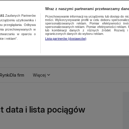
Wraz z naszymi partnerami przetwarzamy dane
161
Zaufanych Partnerów
Przechowywanie informacji na urządzeniu lub dostęp do nich.
treści. Wykorzystywanie profili w celu doboru spersonalizo
ządzeniu użytkownika i
spersonalizowanych reklam. Pomiar efektywności treś
bu przeglądania. Odbywa
spersonalizowanych reklam. Pomiar efektywności reklam. 
ania przechowywanych w
lub kombinacji danych z różnych źródeł. Rozwój i 
ograniczonych danych do wyboru reklam.
zetwarzaniu w oparciu o
ie i reklam”.
Lista partnerów (dostawców)
Rynki
Dla firm
Więcej
t data i lista pociągów