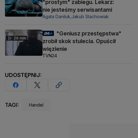
"prostym" zabiegu. Lekarz:
nie jesteśmy serwisantami
Agata Daniluk,
Jakub Stachowiak
"Geniusz przestępstwa"
28 min
zrobił skok stulecia. Opuścił
więzienie
TVN24
UDOSTĘPNIJ:
TAGI:
Handel