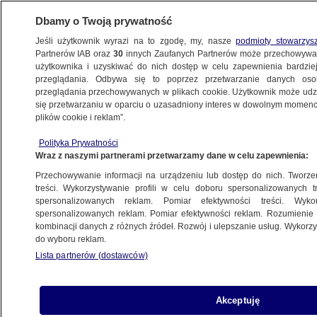
Dbamy o Twoją prywatność
Jeśli użytkownik wyrazi na to zgodę, my, nasze
podmioty stowarzys
Partnerów IAB oraz
30
innych Zaufanych Partnerów może przechowywa
BIZNES
użytkownika i uzyskiwać do nich dostęp w celu zapewnienia bardzi
przeglądania. Odbywa się to poprzez przetwarzanie danych os
przeglądania przechowywanych w plikach cookie. Użytkownik może udzie
Z KRAJU
się przetwarzaniu w oparciu o uzasadniony interes w dowolnym momencie
plików cookie i reklam”.
Kluczowe kryterium wyboru sklepu. "Działa
Polityka Prywatności
jak magnes"
Wraz z naszymi partnerami przetwarzamy dane w celu zapewnienia:
Przechowywanie informacji na urządzeniu lub dostęp do nich. Tworzeni
17.05.2025, 13:39
treści. Wykorzystywanie profili w celu doboru spersonalizowanych tr
spersonalizowanych reklam. Pomiar efektywności treści. Wyko
spersonalizowanych reklam. Pomiar efektywności reklam. Rozumienie o
Udostępnij
kombinacji danych z różnych źródeł. Rozwój i ulepszanie usług. Wykor
do wyboru reklam.
Lista partnerów (dostawców)
Akceptuję