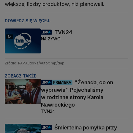
większej liczby produktów, niż planowali.
DOWIEDZ SIĘ WIĘCEJ:
TVN24
NA ŻYWO
Źródło: PAP
Autorka/Autor: mp/dap
ZOBACZ TAKŻE:
"Żenada, co on
PREMIERA
27 min
wyprawia". Pojechaliśmy
w rodzinne strony Karola
Nawrockiego
TVN24
Śmiertelna pomyłka przy