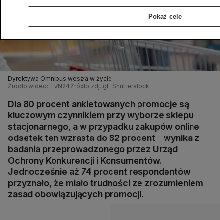
Pokaż cele
Dyrektywa Omnibus weszła w życie
Źródło wideo: TVN24
Źródło zdj. gł.: Shutterstock
Dla 80 procent ankietowanych promocje są
kluczowym czynnikiem przy wyborze sklepu
stacjonarnego, a w przypadku zakupów online
odsetek ten wzrasta do 82 procent – wynika z
badania przeprowadzonego przez Urząd
Ochrony Konkurencji i Konsumentów.
Jednocześnie aż 74 procent respondentów
przyznało, że miało trudności ze zrozumieniem
zasad obowiązujących promocji.