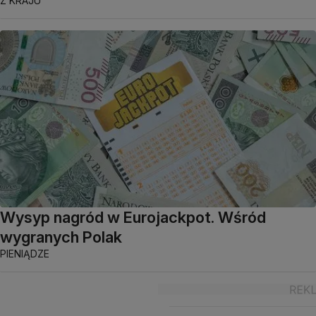
Z KRAJU
Wysyp nagród w Eurojackpot. Wśród
wygranych Polak
PIENIĄDZE