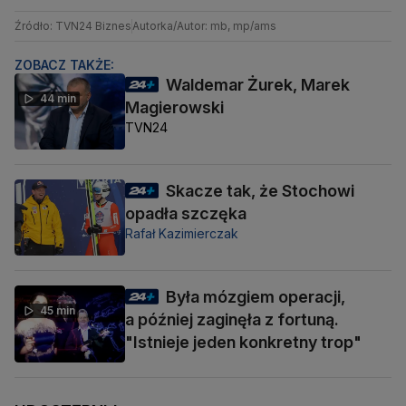
Źródło: TVN24 Biznes
Autorka/Autor: mb, mp/ams
ZOBACZ TAKŻE:
Waldemar Żurek, Marek
44 min
Magierowski
TVN24
Skacze tak, że Stochowi
opadła szczęka
Rafał Kazimierczak
Była mózgiem operacji,
45 min
a później zaginęła z fortuną.
"Istnieje jeden konkretny trop"