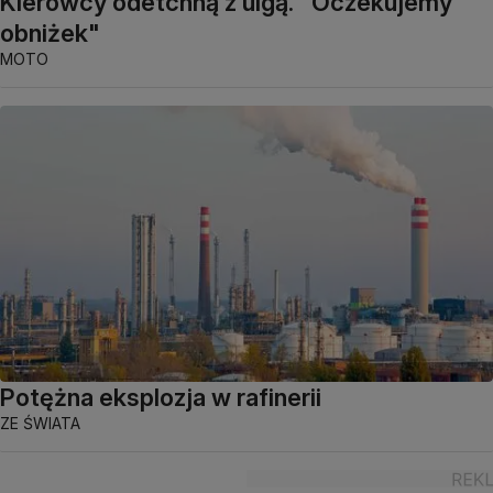
Kierowcy odetchną z ulgą. "Oczekujemy
obniżek"
MOTO
Potężna eksplozja w rafinerii
ZE ŚWIATA