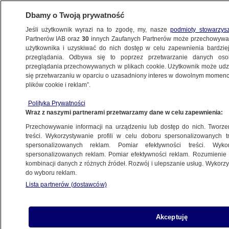
Dbamy o Twoją prywatność
Jeśli użytkownik wyrazi na to zgodę, my, nasze
podmioty stowarzys
Partnerów IAB oraz
30
innych Zaufanych Partnerów może przechowywa
BIZNES
użytkownika i uzyskiwać do nich dostęp w celu zapewnienia bardzi
przeglądania. Odbywa się to poprzez przetwarzanie danych os
przeglądania przechowywanych w plikach cookie. Użytkownik może udzie
PIENIĄDZE
się przetwarzaniu w oparciu o uzasadniony interes w dowolnym momencie
plików cookie i reklam”.
Jest decyzja w sprawie stóp
Polityka Prywatności
procentowych
Wraz z naszymi partnerami przetwarzamy dane w celu zapewnienia:
Przechowywanie informacji na urządzeniu lub dostęp do nich. Tworzeni
6.07.2023, 15:31
treści. Wykorzystywanie profili w celu doboru spersonalizowanych tr
spersonalizowanych reklam. Pomiar efektywności treści. Wyko
spersonalizowanych reklam. Pomiar efektywności reklam. Rozumienie o
Udostępnij
kombinacji danych z różnych źródeł. Rozwój i ulepszanie usług. Wykor
do wyboru reklam.
Lista partnerów (dostawców)
Akceptuję