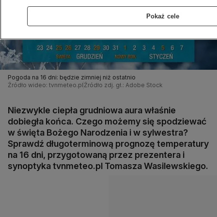
Pokaż cele
Pogoda na 16 dni: będzie zimniej niż ostatnio
Źródło wideo: tvnmeteo.pl
Źródło zdj. gł.: Adobe Stock
Niezwykle ciepła grudniowa aura właśnie
dobiegła końca. Czego możemy się spodziewać
w święta Bożego Narodzenia i w sylwestra?
Sprawdź długoterminową prognozę temperatury
na 16 dni, przygotowaną przez prezentera i
synoptyka tvnmeteo.pl Tomasza Wasilewskiego.