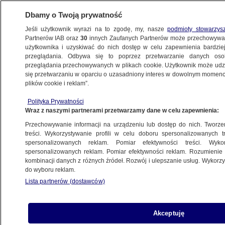
Dbamy o Twoją prywatność
Jeśli użytkownik wyrazi na to zgodę, my, nasze
podmioty stowarzys
Partnerów IAB oraz
30
innych Zaufanych Partnerów może przechowywa
METEO
użytkownika i uzyskiwać do nich dostęp w celu zapewnienia bardzi
przeglądania. Odbywa się to poprzez przetwarzanie danych os
przeglądania przechowywanych w plikach cookie. Użytkownik może udzie
PROGNOZA
się przetwarzaniu w oparciu o uzasadniony interes w dowolnym momencie
plików cookie i reklam”.
Pogoda na 16 dni: będzie zimniej niż
Polityka Prywatności
ostatnio
Wraz z naszymi partnerami przetwarzamy dane w celu zapewnienia:
Przechowywanie informacji na urządzeniu lub dostęp do nich. Tworzeni
22.12.2024, 13:44
treści. Wykorzystywanie profili w celu doboru spersonalizowanych tr
spersonalizowanych reklam. Pomiar efektywności treści. Wyko
spersonalizowanych reklam. Pomiar efektywności reklam. Rozumienie o
Udostępnij
kombinacji danych z różnych źródeł. Rozwój i ulepszanie usług. Wykor
do wyboru reklam.
Lista partnerów (dostawców)
Akceptuję