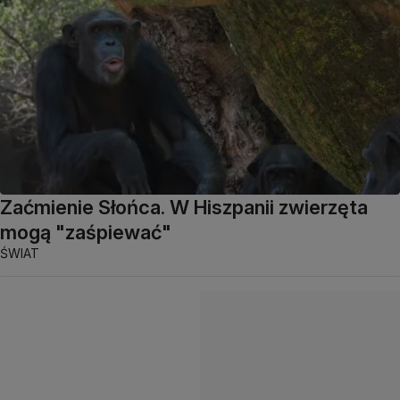
Zaćmienie Słońca. W Hiszpanii zwierzęta
mogą "zaśpiewać"
ŚWIAT