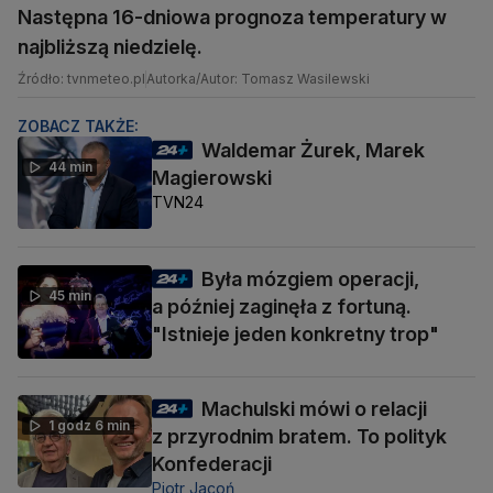
Następna 16-dniowa prognoza temperatury w
najbliższą niedzielę.
Źródło: tvnmeteo.pl
Autorka/Autor: Tomasz Wasilewski
ZOBACZ TAKŻE:
Waldemar Żurek, Marek
44 min
Magierowski
TVN24
Była mózgiem operacji,
45 min
a później zaginęła z fortuną.
"Istnieje jeden konkretny trop"
Machulski mówi o relacji
1 godz 6 min
z przyrodnim bratem. To polityk
Konfederacji
Piotr Jacoń