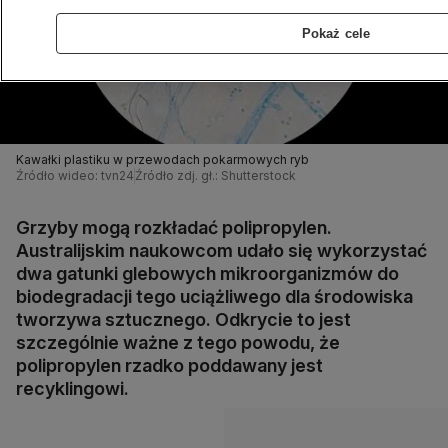
Pokaż cele
Kawałki plastiku w przewodach pokarmowych ryb
Źródło wideo: tvn24
Źródło zdj. gł.: Shutterstock
Grzyby mogą rozkładać polipropylen.
Australijskim naukowcom udało się wykorzystać
dwa gatunki glebowych mikroorganizmów do
biodegradacji tego uciążliwego dla środowiska
tworzywa sztucznego. Odkrycie to jest
szczególnie ważne z tego powodu, że
polipropylen rzadko poddawany jest
recyklingowi.