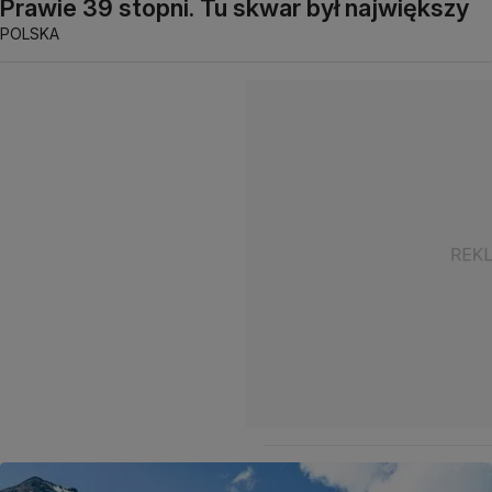
Prawie 39 stopni. Tu skwar był największy
POLSKA