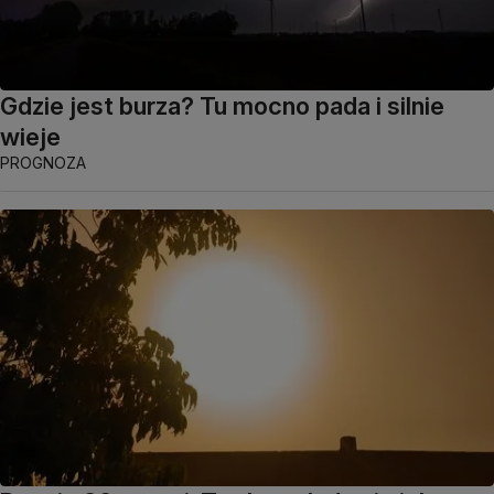
Gdzie jest burza? Tu mocno pada i silnie
wieje
PROGNOZA