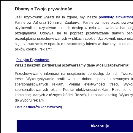
Dbamy o Twoją prywatność
Jeśli użytkownik wyrazi na to zgodę, my, nasze
podmioty stowarzys
Partnerów IAB oraz
30
innych Zaufanych Partnerów może przechowywa
METEO
użytkownika i uzyskiwać do nich dostęp w celu zapewnienia bardzi
przeglądania. Odbywa się to poprzez przetwarzanie danych os
przeglądania przechowywanych w plikach cookie. Użytkownik może udzie
NAUKA
się przetwarzaniu w oparciu o uzasadniony interes w dowolnym momencie
plików cookie i reklam”.
Te grzyby posiadają supermoc. Rozłożą
Polityka Prywatności
nawet najtwardszy plastik
Wraz z naszymi partnerami przetwarzamy dane w celu zapewnienia:
Przechowywanie informacji na urządzeniu lub dostęp do nich. Tworzeni
20.04.2023, 14:33
treści. Wykorzystywanie profili w celu doboru spersonalizowanych tr
spersonalizowanych reklam. Pomiar efektywności treści. Wyko
spersonalizowanych reklam. Pomiar efektywności reklam. Rozumienie o
Udostępnij
kombinacji danych z różnych źródeł. Rozwój i ulepszanie usług. Wykor
do wyboru reklam.
Lista partnerów (dostawców)
Akceptuję