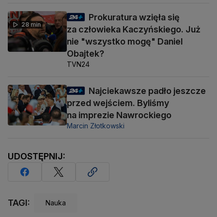
Prokuratura wzięła się
28 min
za człowieka Kaczyńskiego. Już
nie "wszystko mogę" Daniel
Obajtek?
TVN24
Najciekawsze padło jeszcze
przed wejściem. Byliśmy
na imprezie Nawrockiego
Marcin Złotkowski
UDOSTĘPNIJ:
TAGI:
Nauka