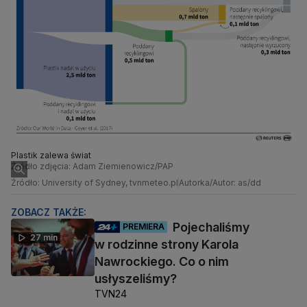
Plastik zalewa świat
Źródło zdjęcia: Adam Ziemienowicz/PAP
Źródło: University of Sydney, tvnmeteo.pl
Autorka/Autor: as/dd
ZOBACZ TAKŻE:
Pojechaliśmy
PREMIERA
27 min
w rodzinne strony Karola
Nawrockiego. Co o nim
usłyszeliśmy?
TVN24