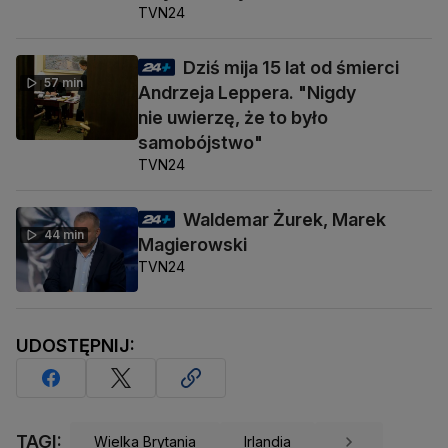
TVN24
Dziś mija 15 lat od śmierci
57 min
Andrzeja Leppera. "Nigdy
nie uwierzę, że to było
samobójstwo"
TVN24
Waldemar Żurek, Marek
44 min
Magierowski
TVN24
UDOSTĘPNIJ:
TAGI:
Wielka Brytania
Irlandia