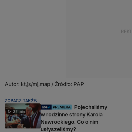
Autor: kt,js/mj,map / Źródło: PAP
ZOBACZ TAKŻE:
Pojechaliśmy
PREMIERA
27 min
w rodzinne strony Karola
Nawrockiego. Co o nim
usłyszeliśmy?