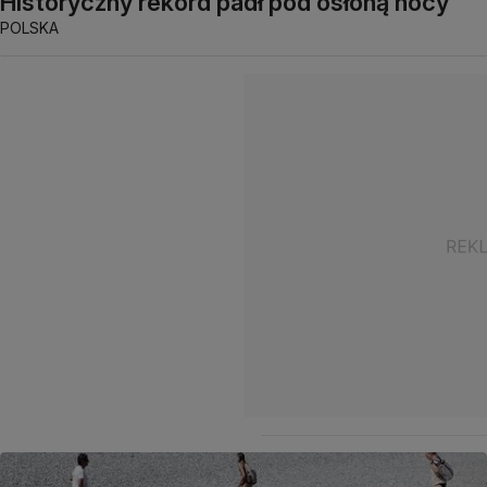
Historyczny rekord padł pod osłoną nocy
POLSKA