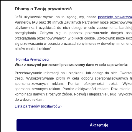
Dbamy o Twoją prywatność
Jeśli użytkownik wyrazi na to zgodę, my, nasze
podmioty stowarzys
Partnerów IAB oraz
30
innych Zaufanych Partnerów może przechowywa
METEO
użytkownika i uzyskiwać do nich dostęp w celu zapewnienia bardzi
przeglądania. Odbywa się to poprzez przetwarzanie danych os
przeglądania przechowywanych w plikach cookie. Użytkownik może udzie
NAJNOWSZE
się przetwarzaniu w oparciu o uzasadniony interes w dowolnym momencie
plików cookie i reklam”.
Południową Anglię zalewa woda,
Polityka Prywatności
a to nie koniec ulew. Wiatr też zaatakuje
Wraz z naszymi partnerami przetwarzamy dane w celu zapewnienia:
znowu
Przechowywanie informacji na urządzeniu lub dostęp do nich. Tworzeni
treści. Wykorzystywanie profili w celu doboru spersonalizowanych tr
27.12.2013, 16:56
spersonalizowanych reklam. Pomiar efektywności treści. Wyko
spersonalizowanych reklam. Pomiar efektywności reklam. Rozumienie o
kombinacji danych z różnych źródeł. Rozwój i ulepszanie usług. Wykor
Udostępnij
do wyboru reklam.
Lista partnerów (dostawców)
Do ponad 50 lokalnych powodzi i podtopień w
południowej Anglii doprowadziły ulewne opady
związane z potężnym atlantyckim niżem, który
Akceptuję