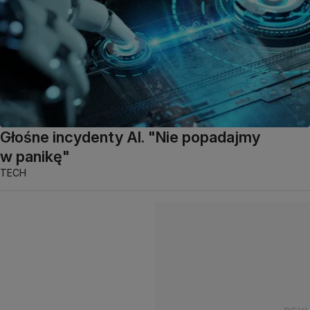
Głośne incydenty AI. "Nie popadajmy
w panikę"
TECH