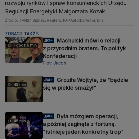
rozwoju rynków i spraw konsumenckich Urzędu
Regulacji Energetyki Małgorzata Kozak.
Źródło: TVN24 Biznes, Reuters, PAP
Autorka/Autor: kris
ZOBACZ TAKŻE:
Machulski mówi o relacji
1 godz 6 min
z przyrodnim bratem. To polityk
Konfederacji
Piotr Jacoń
Groziła Wojtyle, że "będzie
45 min
się w piekle smażył"
Była mózgiem operacji,
45 min
a później zaginęła z fortuną.
"Istnieje jeden konkretny trop"