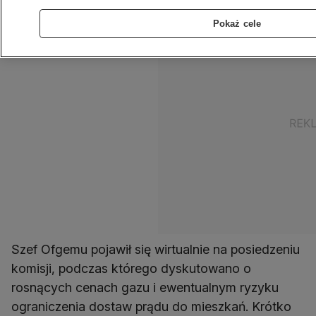
Pokaż cele
Szef Ofgemu pojawił się wirtualnie na posiedzeniu
komisji, podczas którego dyskutowano o
rosnących cenach gazu i ewentualnym ryzyku
ograniczenia dostaw prądu do mieszkań. Krótko