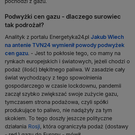
pochodzi z gazu.
Podwyżki cen gazu - dlaczego surowiec
tak podrożał?
Analityk z portalu Energetyka24.pl
Jakub Wiech
na antenie TVN24 wymienił powody podwyżek
cen gazu
. - Jest to pokłosie tego, co mamy na
rynkach europejskich i światowych, jeżeli chodzi o
podaż (ilość) błękitnego paliwa. W zasadzie cały
świat wychodzący z tego spowolnienia
gospodarczego w czasie lockdownu, pandemii
zaczął szybko zwiększać swoje zużycie gazu,
tymczasem strona podażowa, czyli spółki
produkujące to paliwo, nie nadążyły za tym
skokiem. To tego doszły jeszcze polityczne
działania
Rosji
, która ograniczyła podaż (dostawy
- red.) gazu do Europy - mówił.