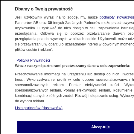
Dbamy o Twoją prywatność
Jeśli użytkownik wyrazi na to zgodę, my, nasze
podmioty stowarzys
Partnerów IAB oraz
30
innych Zaufanych Partnerów może przechowywa
BIZNES
użytkownika i uzyskiwać do nich dostęp w celu zapewnienia bardzi
przeglądania. Odbywa się to poprzez przetwarzanie danych os
przeglądania przechowywanych w plikach cookie. Użytkownik może udzie
ZE ŚWIATA
się przetwarzaniu w oparciu o uzasadniony interes w dowolnym momencie
plików cookie i reklam”.
Rozmawiali o kłopotach na rynku energii.
Polityka Prywatności
Szefowi urzędu nagle zgasło światło
Wraz z naszymi partnerami przetwarzamy dane w celu zapewnienia:
Przechowywanie informacji na urządzeniu lub dostęp do nich. Tworzeni
22.09.2021, 20:20
treści. Wykorzystywanie profili w celu doboru spersonalizowanych tr
spersonalizowanych reklam. Pomiar efektywności treści. Wyko
spersonalizowanych reklam. Pomiar efektywności reklam. Rozumienie o
Udostępnij
kombinacji danych z różnych źródeł. Rozwój i ulepszanie usług. Wykor
do wyboru reklam.
Podczas posiedzenia komisji w brytyjskim
Lista partnerów (dostawców)
parlamencie szef urzędu regulacji energetyki
(Ofgem) Jonathan Brearley odpowiadał na
pytanie o ryzyko kłopotów z dostawami prądu.
Akceptuję
Nagle zgasło mu światło.