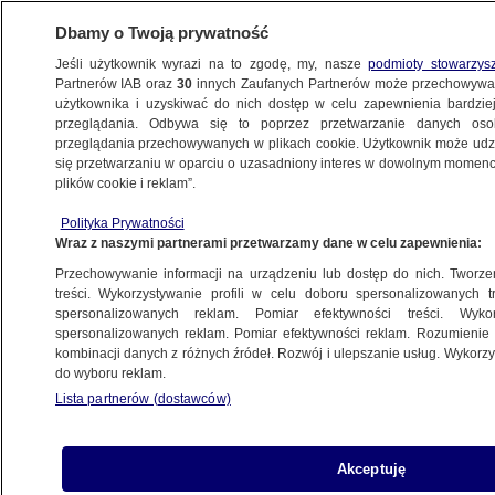
Dbamy o Twoją prywatność
Jeśli użytkownik wyrazi na to zgodę, my, nasze
podmioty stowarzys
Partnerów IAB oraz
30
innych Zaufanych Partnerów może przechowywa
BIZNES
użytkownika i uzyskiwać do nich dostęp w celu zapewnienia bardzi
przeglądania. Odbywa się to poprzez przetwarzanie danych os
przeglądania przechowywanych w plikach cookie. Użytkownik może udzie
Z KRAJU
się przetwarzaniu w oparciu o uzasadniony interes w dowolnym momencie
plików cookie i reklam”.
Pensja "na rękę" w górę. Od dziś duże
Polityka Prywatności
zmiany w PIT
Wraz z naszymi partnerami przetwarzamy dane w celu zapewnienia:
Przechowywanie informacji na urządzeniu lub dostęp do nich. Tworzeni
1.10.2019, 07:11
treści. Wykorzystywanie profili w celu doboru spersonalizowanych tr
spersonalizowanych reklam. Pomiar efektywności treści. Wyko
spersonalizowanych reklam. Pomiar efektywności reklam. Rozumienie o
Udostępnij
kombinacji danych z różnych źródeł. Rozwój i ulepszanie usług. Wykor
do wyboru reklam.
Lista partnerów (dostawców)
Akceptuję