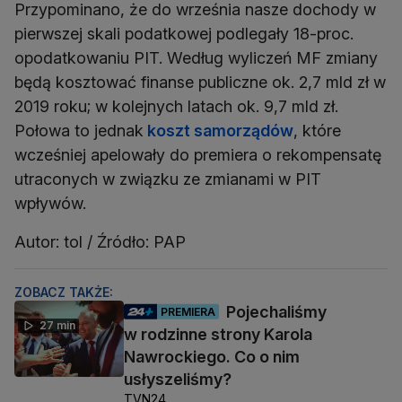
Przypominano, że do września nasze dochody w
pierwszej skali podatkowej podlegały 18-proc.
opodatkowaniu PIT. Według wyliczeń MF zmiany
będą kosztować finanse publiczne ok. 2,7 mld zł w
2019 roku; w kolejnych latach ok. 9,7 mld zł.
Połowa to jednak
koszt samorządów
, które
wcześniej apelowały do premiera o rekompensatę
utraconych w związku ze zmianami w PIT
wpływów.
Autor: tol / Źródło: PAP
ZOBACZ TAKŻE:
Pojechaliśmy
PREMIERA
27 min
w rodzinne strony Karola
Nawrockiego. Co o nim
usłyszeliśmy?
TVN24