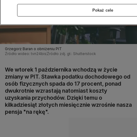
Pokaż cele
Grzegorz Baran o obniżeniu PIT
Źródło wideo: tvn24bis
Źródło zdj. gł.: Shutterstock
We wtorek 1 października wchodzą w życie
zmiany w PIT. Stawka podatku dochodowego od
osób fizycznych spada do 17 procent, ponad
dwukrotnie wzrastają natomiast koszty
uzyskania przychodów. Dzięki temu o
kilkadziesiąt złotych miesięcznie wzrośnie nasza
pensja "na rękę".