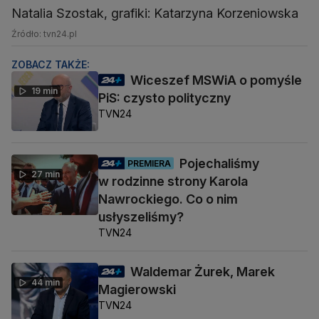
Natalia Szostak, grafiki: Katarzyna Korzeniowska
Źródło: tvn24.pl
ZOBACZ TAKŻE:
Wiceszef MSWiA o pomyśle
19 min
PiS: czysto polityczny
TVN24
Pojechaliśmy
PREMIERA
27 min
w rodzinne strony Karola
Nawrockiego. Co o nim
usłyszeliśmy?
TVN24
Waldemar Żurek, Marek
44 min
Magierowski
TVN24