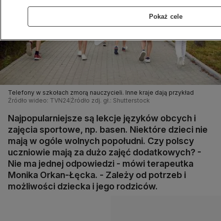
Pokaż cele
Telefony w szkołach zmorą nauczycieli. Inne kraje dają przykład
Źródło wideo: TVN24
Źródło zdj. gł.: Shutterstock
Najpopularniejsze są lekcje języków obcych i
zajęcia sportowe, np. basen. Niektóre dzieci nie
mają w ogóle wolnych popołudni. Czy polscy
uczniowie mają za dużo zajęć dodatkowych? -
Nie ma jednej odpowiedzi - mówi terapeutka
Monika Orkan-Łęcka. - Zależy od potrzeb i
możliwości dziecka i jego rodziców.