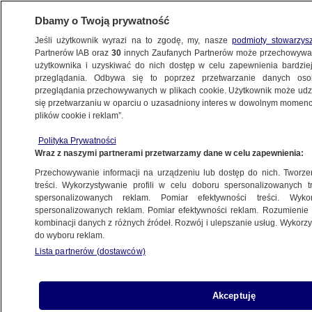
Dbamy o Twoją prywatność
Jeśli użytkownik wyrazi na to zgodę, my, nasze
podmioty stowarzys
Partnerów IAB oraz
30
innych Zaufanych Partnerów może przechowywa
BIZNES
użytkownika i uzyskiwać do nich dostęp w celu zapewnienia bardzi
przeglądania. Odbywa się to poprzez przetwarzanie danych os
przeglądania przechowywanych w plikach cookie. Użytkownik może udzie
Z KRAJU
się przetwarzaniu w oparciu o uzasadniony interes w dowolnym momencie
plików cookie i reklam”.
Trzy czwarte rodziców wysyła dzieci
Polityka Prywatności
na zajęcia dodatkowe. A one marzą
Wraz z naszymi partnerami przetwarzamy dane w celu zapewnienia:
o tygodniu wolnego
Przechowywanie informacji na urządzeniu lub dostęp do nich. Tworzeni
treści. Wykorzystywanie profili w celu doboru spersonalizowanych tr
14.09.2024, 10:00
spersonalizowanych reklam. Pomiar efektywności treści. Wyko
spersonalizowanych reklam. Pomiar efektywności reklam. Rozumienie o
kombinacji danych z różnych źródeł. Rozwój i ulepszanie usług. Wykor
Udostępnij
do wyboru reklam.
Lista partnerów (dostawców)
Akceptuję