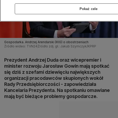
Pokaż cele
Gospodarka. Andrzej Arendarski (KIG) o obostrzeniach
Źródło wideo: TVN24
Źródło zdj. gł.: Jakub Szymczyk/KPRP
Prezydent Andrzej Duda oraz wicepremier i
minister rozwoju Jarosław Gowin mają spotkać
się dziś z szefami dziewięciu największych
organizacji pracodawców skupionych wokół
Rady Przedsiębiorczości - zapowiedziała
Kancelaria Prezydenta. Na spotkaniu omawiane
mają być bieżące problemy gospodarcze.