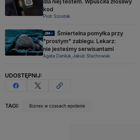
dla niej testem. Wpuściła złośliwy
kod
Piotr Szostak
Śmiertelna pomyłka przy
"prostym" zabiegu. Lekarz:
nie jesteśmy serwisantami
Agata Daniluk,
Jakub Stachowiak
UDOSTĘPNIJ:
TAGI:
Biznes w czasach epidemii