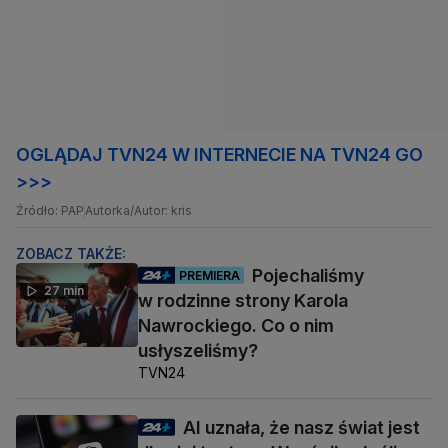
OGLĄDAJ TVN24 W INTERNECIE NA TVN24 GO
>>>
Źródło: PAP
Autorka/Autor: kris
ZOBACZ TAKŻE:
Pojechaliśmy
PREMIERA
27 min
w rodzinne strony Karola
Nawrockiego. Co o nim
usłyszeliśmy?
TVN24
AI uznała, że nasz świat jest