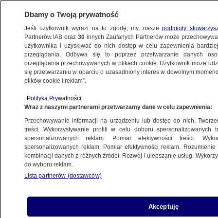
Dbamy o Twoją prywatność
Jeśli użytkownik wyrazi na to zgodę, my, nasze
podmioty stowarzys
Partnerów IAB oraz
30
innych Zaufanych Partnerów może przechowywa
BIZNES
użytkownika i uzyskiwać do nich dostęp w celu zapewnienia bardzi
przeglądania. Odbywa się to poprzez przetwarzanie danych os
przeglądania przechowywanych w plikach cookie. Użytkownik może udzie
Z KRAJU
się przetwarzaniu w oparciu o uzasadniony interes w dowolnym momencie
plików cookie i reklam”.
Prezydent i wicepremier spotkają się dziś
Polityka Prywatności
z przedsiębiorcami
Wraz z naszymi partnerami przetwarzamy dane w celu zapewnienia:
Przechowywanie informacji na urządzeniu lub dostęp do nich. Tworzeni
3.02.2021, 06:52
treści. Wykorzystywanie profili w celu doboru spersonalizowanych tr
spersonalizowanych reklam. Pomiar efektywności treści. Wyko
spersonalizowanych reklam. Pomiar efektywności reklam. Rozumienie o
Udostępnij
kombinacji danych z różnych źródeł. Rozwój i ulepszanie usług. Wykor
do wyboru reklam.
Lista partnerów (dostawców)
Akceptuję