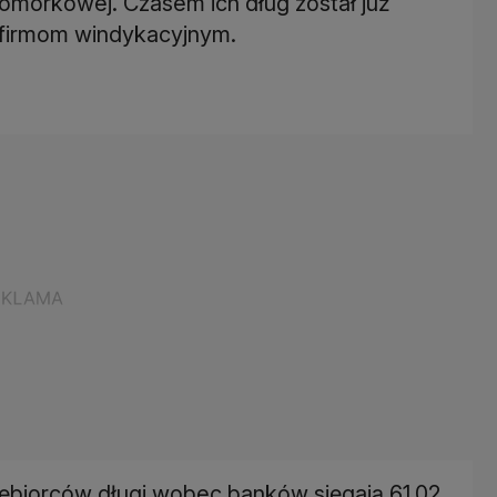
komórkowej. Czasem ich dług został już
 firmom windykacyjnym.
ębiorców długi wobec banków sięgają 61,02