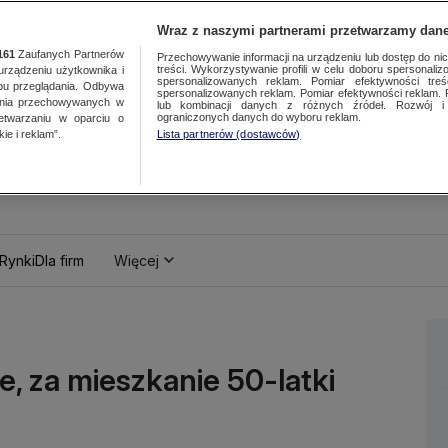
Wraz z naszymi partnerami przetwarzamy dane
161
Zaufanych Partnerów
Przechowywanie informacji na urządzeniu lub dostęp do nich.
treści. Wykorzystywanie profili w celu doboru spersonalizo
ządzeniu użytkownika i
spersonalizowanych reklam. Pomiar efektywności treś
bu przeglądania. Odbywa
spersonalizowanych reklam. Pomiar efektywności reklam. 
ania przechowywanych w
lub kombinacji danych z różnych źródeł. Rozwój i 
ograniczonych danych do wyboru reklam.
zetwarzaniu w oparciu o
ie i reklam”.
Lista partnerów (dostawców)
Rynki
Dla firm
Więcej
ie, za mieszkanie 50-latki