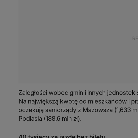
Zaległości wobec gmin i innych jednostek 
Na największą kwotę od mieszkańców i prz
oczekują samorządy z Mazowsza (1,633 mld z
Podlasia (188,6 mln zł).
40 tysięcy za jazdę bez biletu