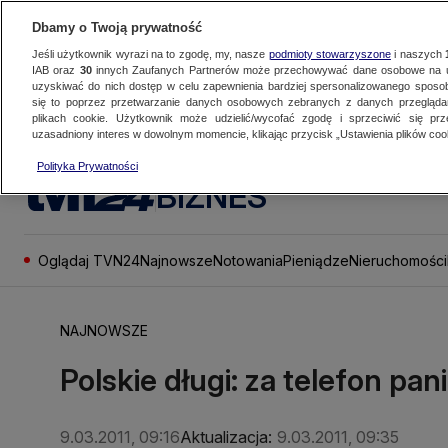
Dbamy o Twoją prywatność
Jeśli użytkownik wyrazi na to zgodę, my, nasze
podmioty stowarzyszone
i naszych
IAB oraz
30
innych Zaufanych Partnerów może przechowywać dane osobowe na ur
uzyskiwać do nich dostęp w celu zapewnienia bardziej spersonalizowanego sposo
się to poprzez przetwarzanie danych osobowych zebranych z danych przegląd
plikach cookie. Użytkownik może udzielić/wycofać zgodę i sprzeciwić się pr
uzasadniony interes w dowolnym momencie, klikając przycisk „Ustawienia plików cook
Polityka Prywatności
BIZNES
Oglądaj TVN24
Najnowsze
Notowania
Pieniądze
Nieruchomości
NAJNOWSZE
Polskie długi: za telefon pan
9.03.2011, 09:16
Aktualizacja:
9.03.2011, 09:35