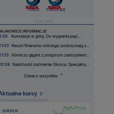
NA ŻYWO
NA ŻYWO
TVN24
TVN24 BiS
NAJNOWSZE INFORMACJE:
6:29
Kumulacja w górę. Do wygrania pięć
milionów złotych
21:43
Resort finansów ostrzega: podszywają się
pod skarbówkę
21:25
Górniczy gigant z potężnym zastrzykiem
finansowym. "Może ustabilizować sytuację"
20:28
Nadchodzi zaćmienie Słońca. Specjalny
zespół oceni zagrożenie
Zobacz wszystkie
Aktualne kursy
statnia aktualizacja: Dziś, 04:47
EUR/PLN