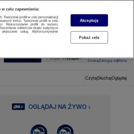
 w celu zapewnienia:
 Tworzenie profili w celu personalizacji
Akceptuję
wanych treści. Tworzenie profili w celu
ci. Wykorzystanie profili do wyboru
Rozumienie odbiorców dzięki statystyce
ulepszanie usług. Wykorzystywanie
Pokaż cele
SUBSKRYBUJ
Przejdź do
Szukaj
Zaloguj się
Menu
Czytaj
Słuchaj
Oglądaj
OGLĄDAJ NA ŻYWO