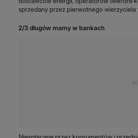
dostawców energii, operatorów telefonii 
sprzedany przez pierwotnego wierzyciela
2/3 długów mamy w bankach
Niespłacane przez konsumentów i przedsi